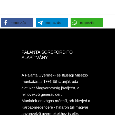
megosztás
megosztás
megosztás
PALÁNTA SORSFORDÍTÓ
ALAPÍTVÁNY
A Palánta Gyermek- és Ifjúsági Misszió
munkatársai 1991-től szánják oda
életüket Magyarország jövőjéért, a
felnövekvő generációért.
Munkánk országos méretű, sőt kiterjed a
Kárpát-medencére - határon túli magyar
anyanyelvű gyermekekhez is elér.