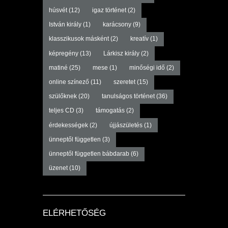
húsvét
(12)
igaz történet
(2)
István király
(1)
karácsony
(9)
klasszikusok másként
(2)
kreatív
(1)
képregény
(13)
Lárkisz király
(2)
matiné
(25)
mese
(1)
minőségi idő
(2)
online színező
(11)
szeretet
(15)
szülőknek
(20)
tanulságos történet
(36)
teljes CD
(3)
támogatás
(2)
érdekességek
(2)
újjászületés
(1)
ünneptől független
(3)
ünneptől független bábdarab
(6)
üzenet
(10)
ELÉRHETŐSÉG