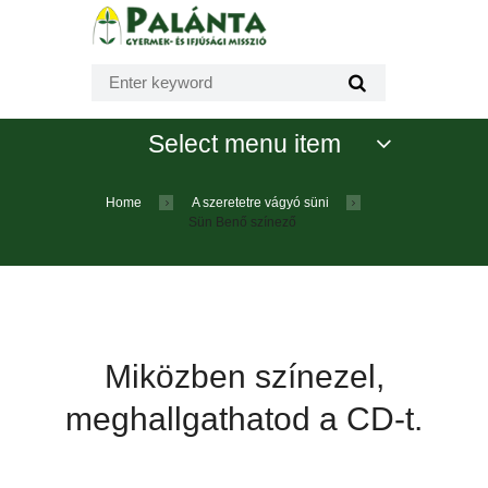
Select menu item
Home
A szeretetre vágyó süni
Sün Benő színező
Miközben színezel,
meghallgathatod a CD-t.