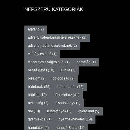
NÉPSZERŰ KATEGÓRIÁK
advent
(2)
adventi kalendárium gyerekeknek
(2)
adventi naptár gyerekeknek
(2)
A király és a só
(1)
A szeretetre vágyó süni
(1)
barátság
(1)
beszélgetés
(10)
Biblia
(1)
bizalom
(2)
boldogság
(2)
bábdarab
(55)
bábelőadás
(42)
bábfilm
(18)
bábszínház
(41)
békesség
(2)
Csodakönyv
(1)
dal
(10)
feladványok
(2)
gyerekdal
(5)
gyermekdal
(1)
gyermeknevelés
(19)
hangjáték
(4)
hangzó Biblia
(11)