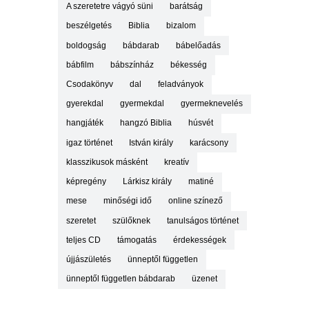
A szeretetre vágyó süni
barátság
beszélgetés
Biblia
bizalom
boldogság
bábdarab
bábelőadás
bábfilm
bábszínház
békesség
Csodakönyv
dal
feladványok
gyerekdal
gyermekdal
gyermeknevelés
hangjáték
hangzó Biblia
húsvét
igaz történet
István király
karácsony
klasszikusok másként
kreatív
képregény
Lárkisz király
matiné
mese
minőségi idő
online színező
szeretet
szülőknek
tanulságos történet
teljes CD
támogatás
érdekességek
újjászületés
ünneptől független
ünneptől független bábdarab
üzenet