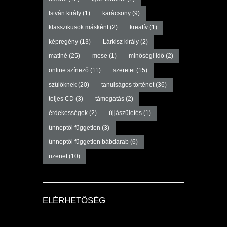
István király
(1)
karácsony
(9)
klasszikusok másként
(2)
kreatív
(1)
képregény
(13)
Lárkisz király
(2)
matiné
(25)
mese
(1)
minőségi idő
(2)
online színező
(11)
szeretet
(15)
szülőknek
(20)
tanulságos történet
(36)
teljes CD
(3)
támogatás
(2)
érdekességek
(2)
újjászületés
(1)
ünneptől független
(3)
ünneptől független bábdarab
(6)
üzenet
(10)
ELÉRHETŐSÉG