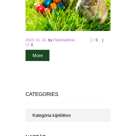
2023. 01. 24.
by
PalántaMese
0
0
More
CATEGORIES
Categories