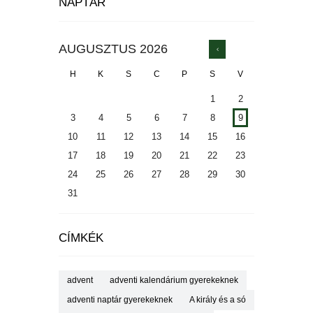
NAPTÁR
AUGUSZTUS
2026
H
K
S
C
P
S
V
1
2
3
4
5
6
7
8
9
10
11
12
13
14
15
16
17
18
19
20
21
22
23
24
25
26
27
28
29
30
31
CÍMKÉK
advent
adventi kalendárium gyerekeknek
adventi naptár gyerekeknek
A király és a só