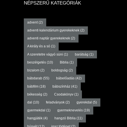
NÉPSZERŰ KATEGÓRIÁK
advent
(2)
adventi kalendárium gyerekeknek
(2)
adventi naptár gyerekeknek
(2)
A király és a só
(1)
A szeretetre vágyó süni
(1)
barátság
(1)
beszélgetés
(10)
Biblia
(1)
bizalom
(2)
boldogság
(2)
bábdarab
(55)
bábelőadás
(42)
bábfilm
(18)
bábszínház
(41)
békesség
(2)
Csodakönyv
(1)
dal
(10)
feladványok
(2)
gyerekdal
(5)
gyermekdal
(1)
gyermeknevelés
(19)
hangjáték
(4)
hangzó Biblia
(11)
húsvét
(12)
igaz történet
(2)