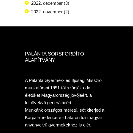
2022.
december
(3)
2022.
november
(2)
PALÁNTA SORSFORDÍTÓ
ALAPÍTVÁNY
A Palánta Gyermek- és Ifjúsági Misszió
munkatársai 1991-től szánják oda
életüket Magyarország jövőjéért, a
felnövekvő generációért.
Munkánk országos méretű, sőt kiterjed a
Kárpát-medencére - határon túli magyar
anyanyelvű gyermekekhez is elér.