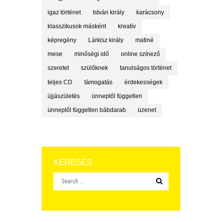
igaz történet
István király
karácsony
klasszikusok másként
kreatív
képregény
Lárkisz király
matiné
mese
minőségi idő
online színező
szeretet
szülőknek
tanulságos történet
teljes CD
támogatás
érdekességek
újjászületés
ünneptől független
ünneptől független bábdarab
üzenet
KERESÉS