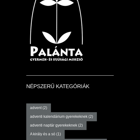
NÉPSZERŰ KATEGÓRIÁK
advent
(2)
adventi kalendárium gyerekeknek
(2)
adventi naptár gyerekeknek
(2)
A király és a só
(1)