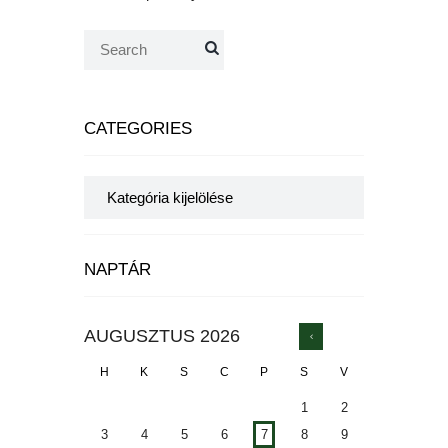
CATEGORIES
Categories
NAPTÁR
AUGUSZTUS
2026
H
K
S
C
P
S
V
1
2
3
4
5
6
7
8
9