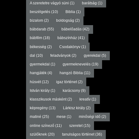
A szeretetre vágyó süni
(1)
barátság
(1)
beszélgetés
(10)
Biblia
(1)
bizalom
(2)
boldogság
(2)
bábdarab
(55)
bábelőadás
(42)
bábfilm
(18)
bábszínház
(41)
békesség
(2)
Csodakönyv
(1)
dal
(10)
feladványok
(2)
gyerekdal
(5)
gyermekdal
(1)
gyermeknevelés
(19)
hangjáték
(4)
hangzó Biblia
(11)
húsvét
(12)
igaz történet
(2)
István király
(1)
karácsony
(9)
klasszikusok másként
(2)
kreatív
(1)
képregény
(13)
Lárkisz király
(2)
matiné
(25)
mese
(1)
minőségi idő
(2)
online színező
(11)
szeretet
(15)
szülőknek
(20)
tanulságos történet
(36)