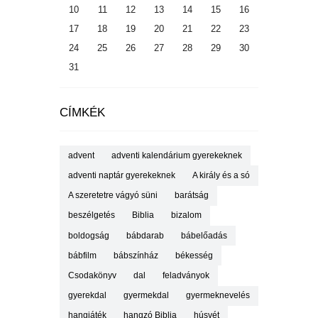
10
11
12
13
14
15
16
17
18
19
20
21
22
23
24
25
26
27
28
29
30
31
CÍMKÉK
advent
adventi kalendárium gyerekeknek
adventi naptár gyerekeknek
A király és a só
A szeretetre vágyó süni
barátság
beszélgetés
Biblia
bizalom
boldogság
bábdarab
bábelőadás
bábfilm
bábszínház
békesség
Csodakönyv
dal
feladványok
gyerekdal
gyermekdal
gyermeknevelés
hangjáték
hangzó Biblia
húsvét