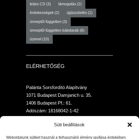
teljes CD
(3)
támogatás
(2)
érdekességek
(2)
újjászületés
(1)
ünneptől független
(3)
ünneptől független bábdarab
(6)
üzenet
(10)
ELÉRHETŐSÉG
Palánta Sorsfordító Alapítvány
1071 Budapest Damjanich u. 35.
1406 Budapest Pf.: 61.
Adószám: 18168042-1-42
Telefon: +36 70-315-7958
Süti beállítások
Bankszámlaszám: 10400205-02010397-
00000000 (K&HBank)
Weboldalunk sütiket használ a felhasználói élmény javítása érdekében.