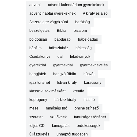
advent
adventi kalendárium gyerekeknek
adventi naptár gyerekeknek
A király és a só
A szeretetre vágyó süni
barátság
beszélgetés
Biblia
bizalom
boldogság
bábdarab
bábelőadás
bábfilm
bábszínház
békesség
Csodakönyv
dal
feladványok
gyerekdal
gyermekdal
gyermeknevelés
hangjáték
hangzó Biblia
húsvét
igaz történet
István király
karácsony
klasszikusok másként
kreatív
képregény
Lárkisz király
matiné
mese
minőségi idő
online színező
szeretet
szülőknek
tanulságos történet
teljes CD
támogatás
érdekességek
újjászületés
ünneptől független