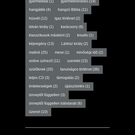
gyermekdal
(1)
gyermeknevelés
(19)
hangjáték
(4)
hangzó Biblia
(11)
húsvét
(12)
igaz történet
(2)
István király
(1)
karácsony
(9)
klasszikusok másként
(2)
kreatív
(1)
képregény
(13)
Lárkisz király
(2)
matiné
(25)
mese
(1)
minőségi idő
(2)
online színező
(11)
szeretet
(15)
szülőknek
(20)
tanulságos történet
(36)
teljes CD
(3)
támogatás
(2)
érdekességek
(2)
újjászületés
(1)
ünneptől független
(3)
ünneptől független bábdarab
(6)
üzenet
(10)