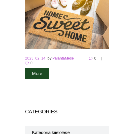
2023. 02. 14.
by
PalántaMese
0
0
More
CATEGORIES
Categories