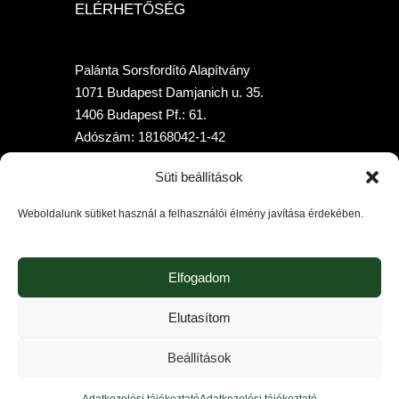
ELÉRHETŐSÉG
Palánta Sorsfordító Alapítvány
1071 Budapest Damjanich u. 35.
1406 Budapest Pf.: 61.
Adószám: 18168042-1-42
Telefon: +36 70-315-7958
Süti beállítások
Bankszámlaszám: 10400205-02010397-
00000000 (K&HBank)
Weboldalunk sütiket használ a felhasználói élmény javítása érdekében.
Elfogadom
Elutasítom
Beállítások
Palánta Sorsfordító Alapítvány © 2026. Minden jog
fenntarva.