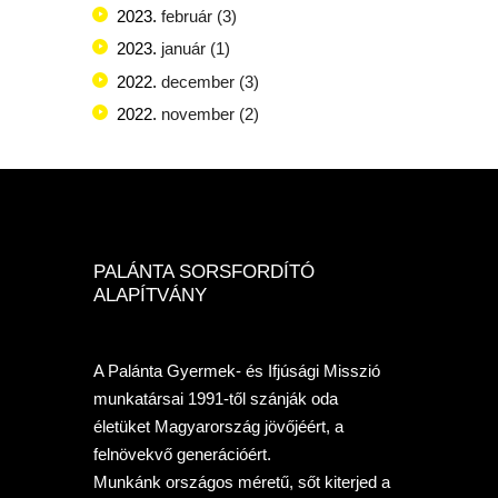
2023.
február
(3)
2023.
január
(1)
2022.
december
(3)
2022.
november
(2)
PALÁNTA SORSFORDÍTÓ
ALAPÍTVÁNY
A Palánta Gyermek- és Ifjúsági Misszió
munkatársai 1991-től szánják oda
életüket Magyarország jövőjéért, a
felnövekvő generációért.
Munkánk országos méretű, sőt kiterjed a