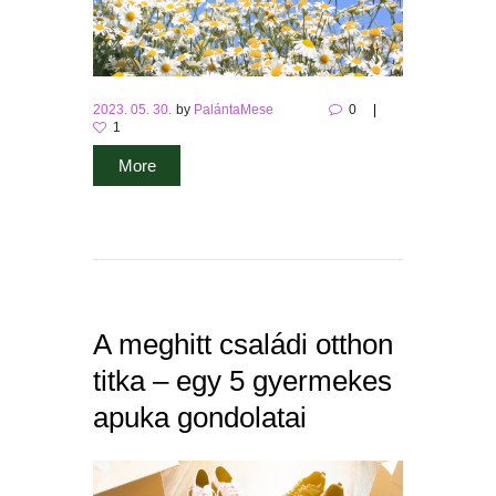
2023. 05. 30.
by
PalántaMese
0
1
More
A meghitt családi otthon
titka – egy 5 gyermekes
apuka gondolatai