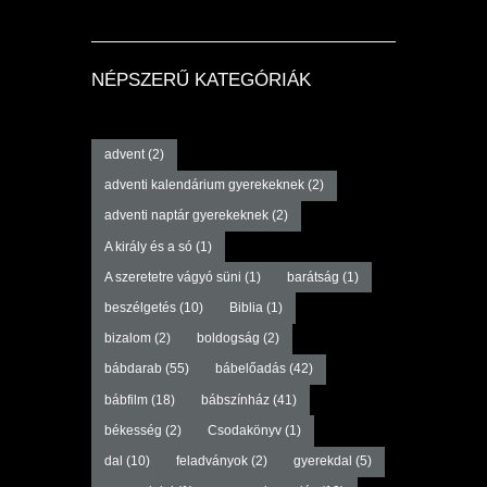
NÉPSZERŰ KATEGÓRIÁK
advent
(2)
adventi kalendárium gyerekeknek
(2)
adventi naptár gyerekeknek
(2)
A király és a só
(1)
A szeretetre vágyó süni
(1)
barátság
(1)
beszélgetés
(10)
Biblia
(1)
bizalom
(2)
boldogság
(2)
bábdarab
(55)
bábelőadás
(42)
bábfilm
(18)
bábszínház
(41)
békesség
(2)
Csodakönyv
(1)
dal
(10)
feladványok
(2)
gyerekdal
(5)