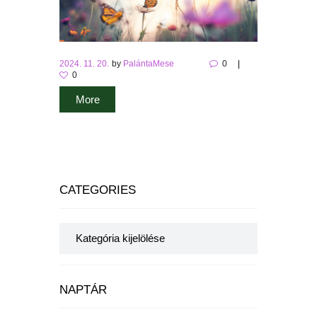
2024. 11. 20.
by
PalántaMese
0
0
More
CATEGORIES
Categories
NAPTÁR