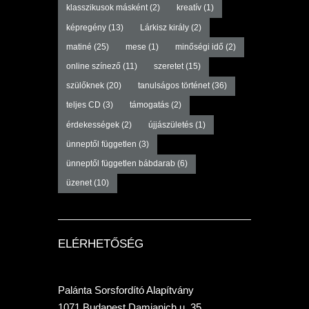
klasszikusok másként
(2)
kreatív
(1)
képregény
(13)
Lárkisz király
(2)
matiné
(25)
mese
(1)
minőségi idő
(2)
online színező
(11)
szeretet
(15)
szülőknek
(20)
tanulságos történet
(36)
teljes CD
(3)
támogatás
(2)
érdekességek
(2)
újjászületés
(1)
ünneptől független
(3)
ünneptől független bábdarab
(6)
üzenet
(10)
ELÉRHETŐSÉG
Palánta Sorsfordító Alapítvány
1071 Budapest Damjanich u. 35.