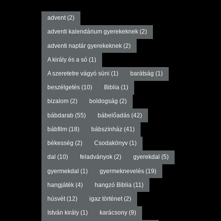
advent
(2)
adventi kalendárium gyerekeknek
(2)
adventi naptár gyerekeknek
(2)
A király és a só
(1)
A szeretetre vágyó süni
(1)
barátság
(1)
beszélgetés
(10)
Biblia
(1)
bizalom
(2)
boldogság
(2)
bábdarab
(55)
bábelőadás
(42)
bábfilm
(18)
bábszínház
(41)
békesség
(2)
Csodakönyv
(1)
dal
(10)
feladványok
(2)
gyerekdal
(5)
gyermekdal
(1)
gyermeknevelés
(19)
hangjáték
(4)
hangzó Biblia
(11)
húsvét
(12)
igaz történet
(2)
István király
(1)
karácsony
(9)