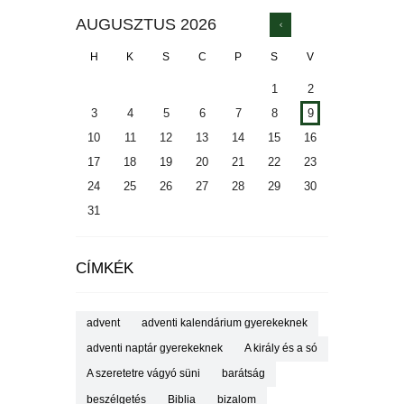
AUGUSZTUS
2026
H
K
S
C
P
S
V
1
2
3
4
5
6
7
8
9
10
11
12
13
14
15
16
17
18
19
20
21
22
23
24
25
26
27
28
29
30
31
CÍMKÉK
advent
adventi kalendárium gyerekeknek
adventi naptár gyerekeknek
A király és a só
A szeretetre vágyó süni
barátság
beszélgetés
Biblia
bizalom