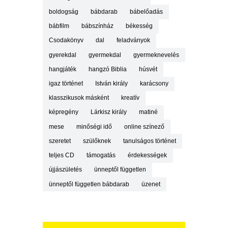
boldogság
bábdarab
bábelőadás
bábfilm
bábszínház
békesség
Csodakönyv
dal
feladványok
gyerekdal
gyermekdal
gyermeknevelés
hangjáték
hangzó Biblia
húsvét
igaz történet
István király
karácsony
klasszikusok másként
kreatív
képregény
Lárkisz király
matiné
mese
minőségi idő
online színező
szeretet
szülőknek
tanulságos történet
teljes CD
támogatás
érdekességek
újjászületés
ünneptől független
ünneptől független bábdarab
üzenet