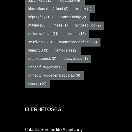
István király
(1)
karácsony
(9)
klasszikusok másként
(2)
kreatív
(1)
képregény
(13)
Lárkisz király
(2)
matiné
(25)
mese
(1)
minőségi idő
(2)
online színező
(11)
szeretet
(15)
szülőknek
(20)
tanulságos történet
(36)
teljes CD
(3)
támogatás
(2)
érdekességek
(2)
újjászületés
(1)
ünneptől független
(3)
ünneptől független bábdarab
(6)
üzenet
(10)
ELÉRHETŐSÉG
Palánta Sorsfordító Alapítvány