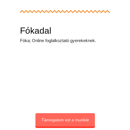
Fókadal
Fóka; Online foglalkoztató gyerekeknek.
Támogatom ezt a munkát