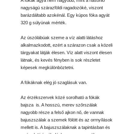
A fókák agya nem nagyobb, mint a hasonló
nagyságú szárazföldi ragadozóké, viszont
barázdáltabb azokénál. Egy kúpos fóka agyát
320 g súlyúnak mérték.
Az úszólábúak szeme a víz alatti látáshoz
alkalmazkodott, ezért a szárazon csak a közeli
tárgyakat látják élesen. Víz alatt viszont élesen
látnak, és kevés fényben is sok részletet
képesek megkülönböztetni.
A fókáknak elég jó szaglásuk van.
Az érzékszervek közé sorolható a fókák
bajsza is. A hosszú, merev szőrszálak
nagyobb része a felső ajkon nő, de vannak
bajuszszálak a szemek fölött és az orrnyílások
mellett is. A bajuszszálaknak a tapintásban és