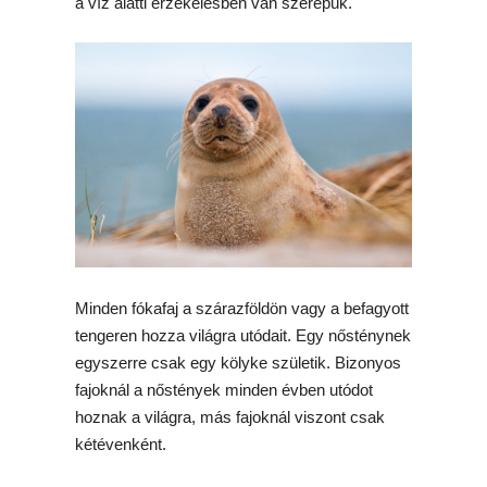
a víz alatti érzékelésben van szerepük.
Minden fókafaj a szárazföldön vagy a befagyott
tengeren hozza világra utódait. Egy nősténynek
egyszerre csak egy kölyke születik. Bizonyos
fajoknál a nőstények minden évben utódot
hoznak a világra, más fajoknál viszont csak
kétévenként.