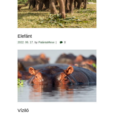
Elefánt
2022. 06. 17.
by
PalántaMese
0
Víziló