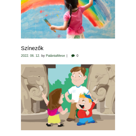
Színezők
2022. 06. 12.
by
PalántaMese
0