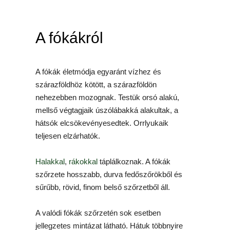
A fókákról
A fókák életmódja egyaránt vízhez és
szárazföldhöz kötött, a szárazföldön
nehezebben mozognak. Testük orsó alakú,
mellső végtagjaik úszólábakká alakultak, a
hátsók elcsökevényesedtek. Orrlyukaik
teljesen elzárhatók.
Halakkal
,
rákokkal
táplálkoznak. A fókák
szőrzete hosszabb, durva fedőszőrökből és
sűrűbb, rövid, finom belső szőrzetből áll.
A valódi fókák szőrzetén sok esetben
jellegzetes mintázat látható. Hátuk többnyire