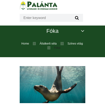
Fóka
Home
Állatkerti séta
Színes világ
Fóka