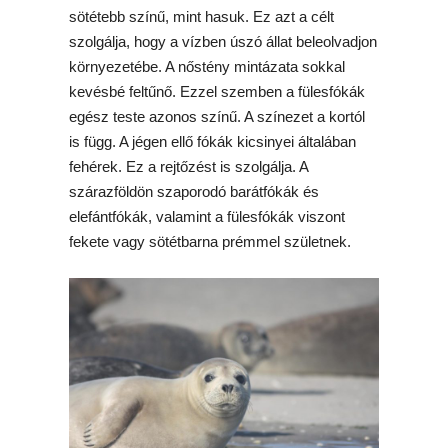
sötétebb színű, mint hasuk. Ez azt a célt
szolgálja, hogy a vízben úszó állat beleolvadjon
környezetébe. A nőstény mintázata sokkal
kevésbé feltűnő. Ezzel szemben a fülesfókák
egész teste azonos színű. A színezet a kortól
is függ. A jégen ellő fókák kicsinyei általában
fehérek. Ez a rejtőzést is szolgálja. A
szárazföldön szaporodó barátfókák és
elefántfókák, valamint a fülesfókák viszont
fekete vagy sötétbarna prémmel születnek.