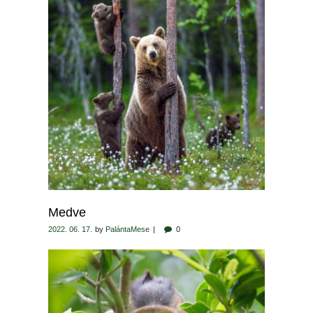
Medve
2022. 06. 17.
by
PalántaMese
0