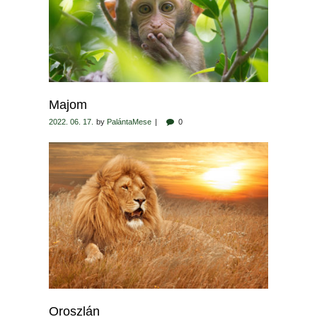
Majom
2022. 06. 17.
by
PalántaMese
0
Oroszlán