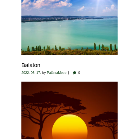
Balaton
2022. 06. 17.
by
PalántaMese
0