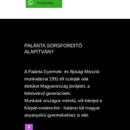
megosztás
PALÁNTA SORSFORDÍTÓ
ALAPÍTVÁNY
A Palánta Gyermek- és Ifjúsági Misszió
munkatársai 1991-től szánják oda
életüket Magyarország jövőjéért, a
felnövekvő generációért.
Munkánk országos méretű, sőt kiterjed a
Kárpát-medencére - határon túli magyar
anyanyelvű gyermekekhez is elér.