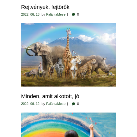
Rejtvények, fejtörők
2022. 06. 13.
by
PalántaMese
0
Minden, amit alkotott, jó
2022. 06. 12.
by
PalántaMese
0