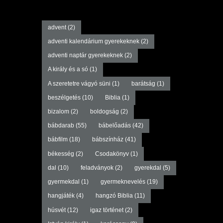
advent
(2)
adventi kalendárium gyerekeknek
(2)
adventi naptár gyerekeknek
(2)
A király és a só
(1)
A szeretetre vágyó süni
(1)
barátság
(1)
beszélgetés
(10)
Biblia
(1)
bizalom
(2)
boldogság
(2)
bábdarab
(55)
bábelőadás
(42)
bábfilm
(18)
bábszínház
(41)
békesség
(2)
Csodakönyv
(1)
dal
(10)
feladványok
(2)
gyerekdal
(5)
gyermekdal
(1)
gyermeknevelés
(19)
hangjáték
(4)
hangzó Biblia
(11)
húsvét
(12)
igaz történet
(2)