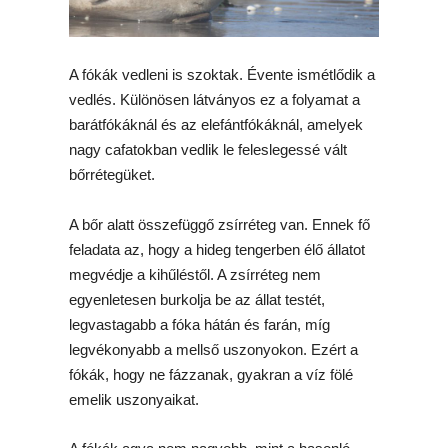
A fókák vedleni is szoktak. Évente ismétlődik a
vedlés. Különösen látványos ez a folyamat a
barátfókáknál és az elefántfókáknál, amelyek
nagy cafatokban vedlik le feleslegessé vált
bőrrétegüket.
A bőr alatt összefüggő zsírréteg van. Ennek fő
feladata az, hogy a hideg tengerben élő állatot
megvédje a kihűléstől. A zsírréteg nem
egyenletesen burkolja be az állat testét,
legvastagabb a fóka hátán és farán, míg
legvékonyabb a mellső uszonyokon. Ezért a
fókák, hogy ne fázzanak, gyakran a víz fölé
emelik uszonyaikat.