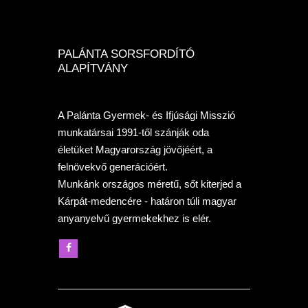
PALÁNTA SORSFORDÍTÓ
ALAPÍTVÁNY
A Palánta Gyermek- és Ifjúsági Misszió
munkatársai 1991-től szánják oda
életüket Magyarország jövőjéért, a
felnövekvő generációért.
Munkánk országos méretű, sőt kiterjed a
Kárpát-medencére - határon túli magyar
anyanyelvű gyermekekhez is elér.