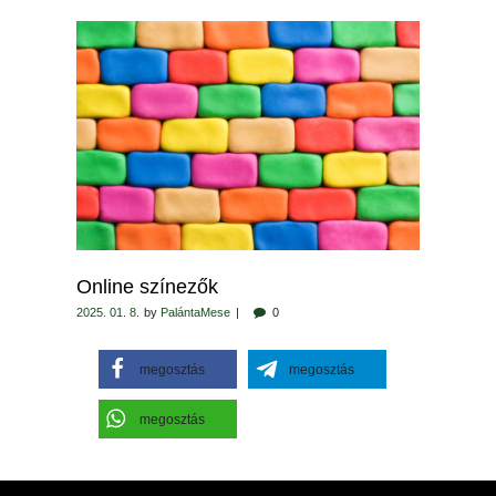
Online színezők
2025. 01. 8.
by
PalántaMese
0
megosztás
megosztás
megosztás