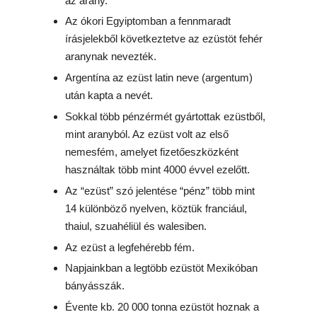
az arany.
Az ókori Egyiptomban a fennmaradt
írásjelekből következtetve az ezüstöt fehér
aranynak nevezték.
Argentína az ezüst latin neve (argentum)
után kapta a nevét.
Sokkal több pénzérmét gyártottak ezüstből,
mint aranyból. Az ezüst volt az első
nemesfém, amelyet fizetőeszközként
használtak több mint 4000 évvel ezelőtt.
Az “ezüst” szó jelentése “pénz” több mint
14 különböző nyelven, köztük franciául,
thaiul, szuahéliül és walesiben.
Az ezüst a legfehérebb fém.
Napjainkban a legtöbb ezüstöt Mexikóban
bányásszák.
Évente kb. 20 000 tonna ezüstöt hoznak a