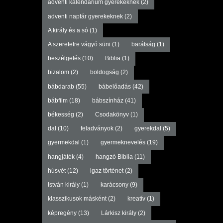
adventi kalendárium gyerekeknek
(2)
adventi naptár gyerekeknek
(2)
A király és a só
(1)
A szeretetre vágyó süni
(1)
barátság
(1)
beszélgetés
(10)
Biblia
(1)
bizalom
(2)
boldogság
(2)
bábdarab
(55)
bábelőadás
(42)
bábfilm
(18)
bábszínház
(41)
békesség
(2)
Csodakönyv
(1)
dal
(10)
feladványok
(2)
gyerekdal
(5)
gyermekdal
(1)
gyermeknevelés
(19)
hangjáték
(4)
hangzó Biblia
(11)
húsvét
(12)
igaz történet
(2)
István király
(1)
karácsony
(9)
klasszikusok másként
(2)
kreatív
(1)
képregény
(13)
Lárkisz király
(2)