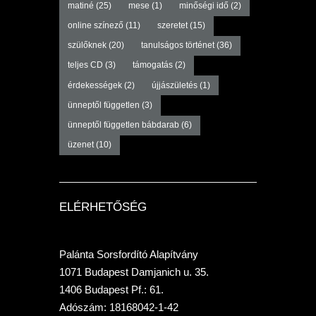
matiné
(25)
mese
(1)
minőségi idő
(2)
online színező
(11)
szeretet
(15)
szülőknek
(20)
tanulságos történet
(36)
teljes CD
(3)
támogatás
(2)
érdekességek
(2)
újjászületés
(1)
ünneptől független
(3)
ünneptől független bábdarab
(6)
üzenet
(10)
ELÉRHETŐSÉG
Palánta Sorsfordító Alapítvány
1071 Budapest Damjanich u. 35.
1406 Budapest Pf.: 61.
Adószám: 18168042-1-42