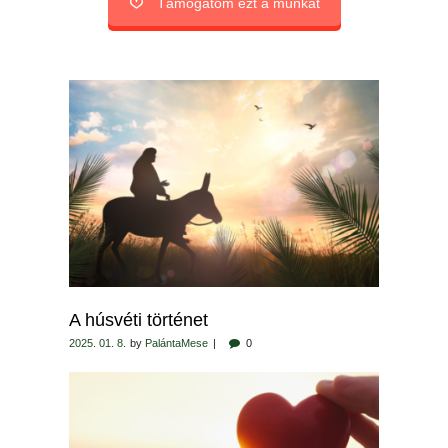
Támogatom ezt a munkát
A húsvéti történet
2025. 01. 8.
by
PalántaMese
0