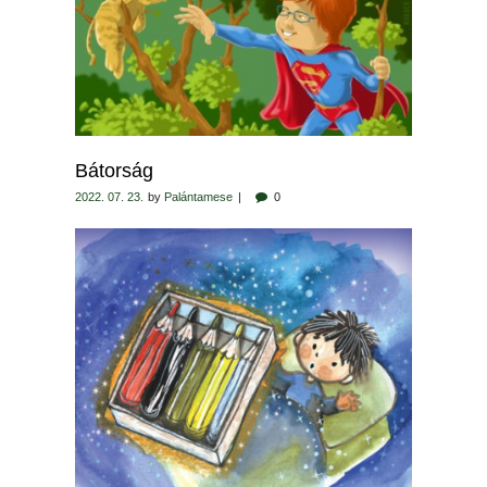
Bátorság
2022. 07. 23.
by
Palántamese
0