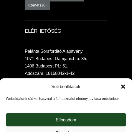
üzenet
(10)
ELÉRHETŐSÉG
Palánta Sorsfordító Alapítvány
1071 Budapest Damjanich u. 35.
1406 Budapest Pf.: 61.
Adószám: 18168042-1-42
Telefon: +36 70-315-7958
Süti beállítások
Bankszámlaszám: 10400205-02010397-
00000000 (K&HBank)
Weboldalunk sütiket használ a felhasználói élmény javítása érdekében.
Elfogadom