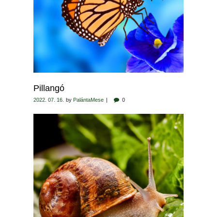
Pillangó
2022. 07. 16.
by
PalántaMese
0