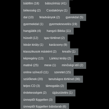
bábfilm
(18)
bábszínház
(41)
békesség
(2)
Csodakönyv
(1)
dal
(10)
feladványok
(2)
gyerekdal
(5)
gyermekdal
(1)
gyermeknevelés
(19)
hangjáték
(4)
hangzó Biblia
(11)
húsvét
(12)
igaz történet
(2)
István király
(1)
karácsony
(9)
klasszikusok másként
(2)
kreatív
(1)
képregény
(13)
Lárkisz király
(2)
matiné
(25)
mese
(1)
minőségi idő
(2)
online színező
(11)
szeretet
(15)
szülőknek
(20)
tanulságos történet
(36)
teljes CD
(3)
támogatás
(2)
érdekességek
(2)
újjászületés
(1)
ünneptől független
(3)
ünneptől független bábdarab
(6)