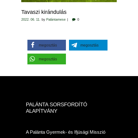
Tavaszi kirándulás
2022. 06. 11.
by
Palántamese
0
megosztás
megosztás
megosztás
PALÁNTA SORSFORDÍTÓ
ALAPÍTVÁNY
A Palánta Gyermek- és Ifjúsági Misszió