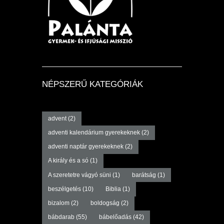
NÉPSZERŰ KATEGÓRIÁK
advent
(2)
adventi kalendárium gyerekeknek
(2)
adventi naptár gyerekeknek
(2)
A király és a só
(1)
A szeretetre vágyó süni
(1)
barátság
(1)
beszélgetés
(10)
Biblia
(1)
bizalom
(2)
boldogság
(2)
bábdarab
(55)
bábelőadás
(42)