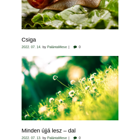
Csiga
2022. 07. 14.
by
PalántaMese
0
Minden újjá lesz – dal
2022. 07. 13.
by
PalántaMese
0