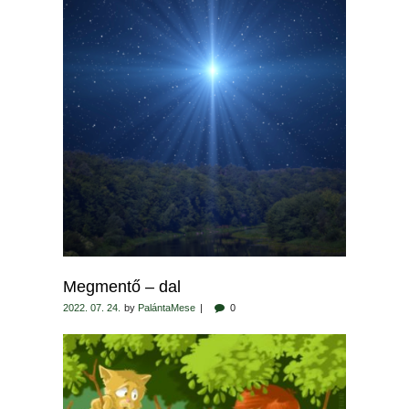
Megmentő – dal
2022. 07. 24.
by
PalántaMese
0