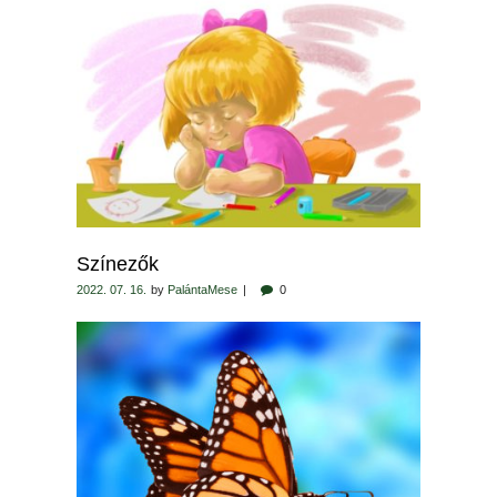
Színezők
2022. 07. 16.
by
PalántaMese
0