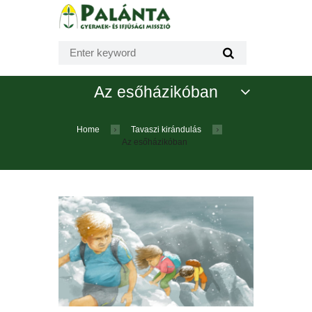
Az esőházikóban
Home
Tavaszi kirándulás
Az esőházikóban