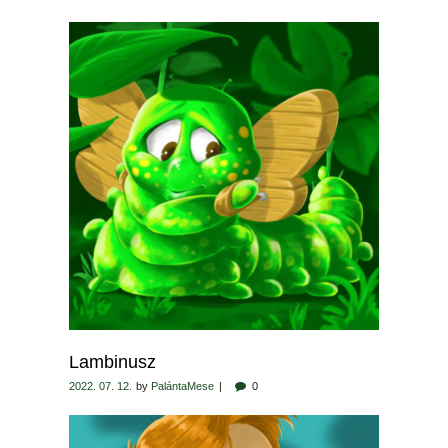
Lambinusz
2022. 07. 12.
by
PalántaMese
0