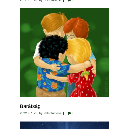
2022. 07. 26.
by
PalántaMese
0
Barátság
2022. 07. 25.
by
Palántamese
0