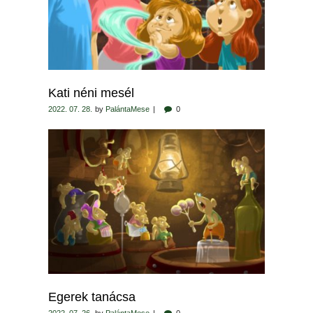
Kati néni mesél
2022. 07. 28.
by
PalántaMese
0
Egerek tanácsa