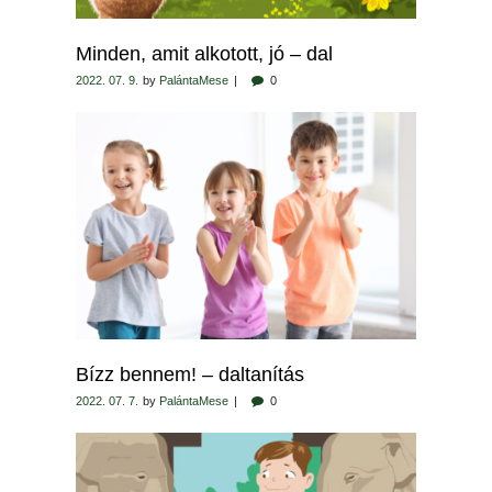
Minden, amit alkotott, jó – dal
2022. 07. 9.
by
PalántaMese
0
Bízz bennem! – daltanítás
2022. 07. 7.
by
PalántaMese
0