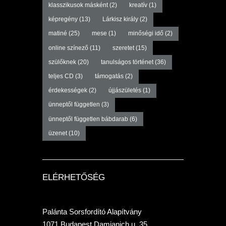
klasszikusok másként
(2)
kreatív
(1)
képregény
(13)
Lárkisz király
(2)
matiné
(25)
mese
(1)
minőségi idő
(2)
online színező
(11)
szeretet
(15)
szülőknek
(20)
tanulságos történet
(36)
teljes CD
(3)
támogatás
(2)
érdekességek
(2)
újjászületés
(1)
ünneptől független
(3)
ünneptől független bábdarab
(6)
üzenet
(10)
ELÉRHETŐSÉG
Palánta Sorsfordító Alapítvány
1071 Budapest Damjanich u. 35.