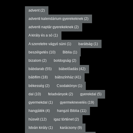
advent
(2)
adventi kalendárium gyerekeknek
(2)
adventi naptár gyerekeknek
(2)
A király és a só
(1)
A szeretetre vágyó süni
(1)
barátság
(1)
beszélgetés
(10)
Biblia
(1)
bizalom
(2)
boldogság
(2)
bábdarab
(55)
bábelőadás
(42)
bábfilm
(18)
bábszínház
(41)
békesség
(2)
Csodakönyv
(1)
dal
(10)
feladványok
(2)
gyerekdal
(5)
gyermekdal
(1)
gyermeknevelés
(19)
hangjáték
(4)
hangzó Biblia
(11)
húsvét
(12)
igaz történet
(2)
István király
(1)
karácsony
(9)