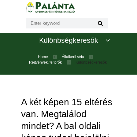
Különbségkeresők
Home
Állatkerti séta
Rejtvények, fejtörők
Különbségkeresők
A két képen 15 eltérés
van. Megtalálod
mindet? A bal oldali