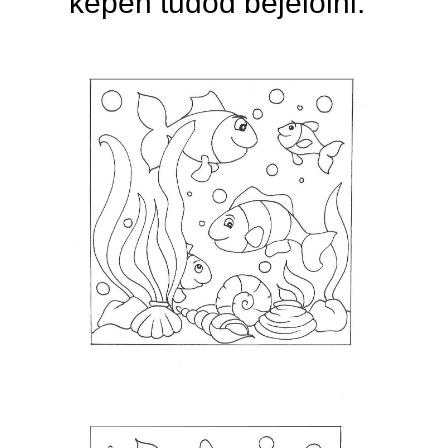
képen tudod bejelölni.