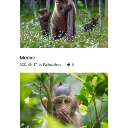
Medve
2022. 06. 17.
by
PalántaMese
0