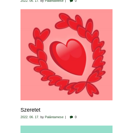
2022. 06. 17.
by
PalántaMese
0
Szeretet
2022. 06. 17.
by
Palántamese
0