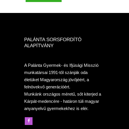
PALÁNTA SORSFORDÍTÓ
ALAPÍTVÁNY
A Palánta Gyermek- és Ifjúsági Misszió
munkatársai 1991-től szánják oda
életüket Magyarország jövőjéért, a
felnövekvő generációért.
Munkánk országos méretű, sőt kiterjed a
Kárpát-medencére - határon túli magyar
anyanyelvű gyermekekhez is elér.