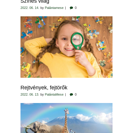
Színes világ
2022. 06. 14.
by
Palántamese
0
Rejtvények, fejtörők
2022. 06. 13.
by
PalántaMese
0