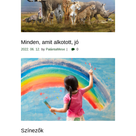
Minden, amit alkotott, jó
2022. 06. 12.
by
PalántaMese
0
Színezők