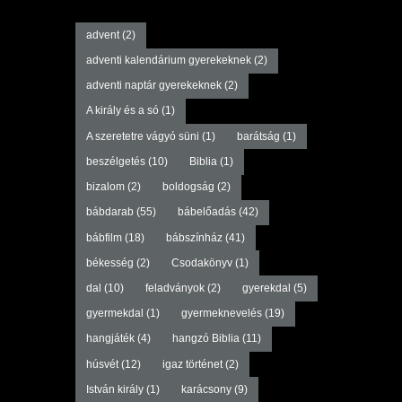
advent
(2)
adventi kalendárium gyerekeknek
(2)
adventi naptár gyerekeknek
(2)
A király és a só
(1)
A szeretetre vágyó süni
(1)
barátság
(1)
beszélgetés
(10)
Biblia
(1)
bizalom
(2)
boldogság
(2)
bábdarab
(55)
bábelőadás
(42)
bábfilm
(18)
bábszínház
(41)
békesség
(2)
Csodakönyv
(1)
dal
(10)
feladványok
(2)
gyerekdal
(5)
gyermekdal
(1)
gyermeknevelés
(19)
hangjáték
(4)
hangzó Biblia
(11)
húsvét
(12)
igaz történet
(2)
István király
(1)
karácsony
(9)