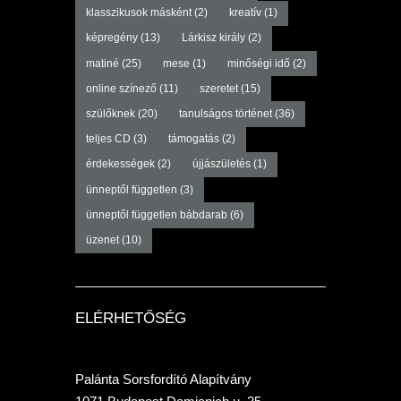
klasszikusok másként
(2)
kreatív
(1)
képregény
(13)
Lárkisz király
(2)
matiné
(25)
mese
(1)
minőségi idő
(2)
online színező
(11)
szeretet
(15)
szülőknek
(20)
tanulságos történet
(36)
teljes CD
(3)
támogatás
(2)
érdekességek
(2)
újjászületés
(1)
ünneptől független
(3)
ünneptől független bábdarab
(6)
üzenet
(10)
ELÉRHETŐSÉG
Palánta Sorsfordító Alapítvány