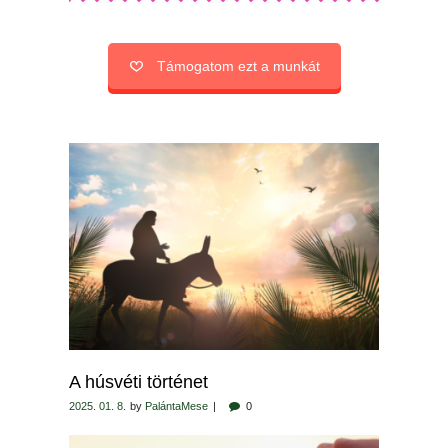
Támogatom ezt a munkát
A húsvéti történet
2025. 01. 8.
by
PalántaMese
0