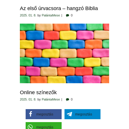
Az első úrvacsora – hangzó Biblia
2025. 01. 8.
by
PalántaMese
0
Online színezők
2025. 01. 8.
by
PalántaMese
0
megosztás
megosztás
megosztás