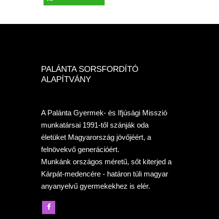
PALÁNTA SORSFORDÍTÓ
ALAPÍTVÁNY
A Palánta Gyermek- és Ifjúsági Misszió
munkatársai 1991-től szánják oda
életüket Magyarország jövőjéért, a
felnövekvő generációért.
Munkánk országos méretű, sőt kiterjed a
Kárpát-medencére - határon túli magyar
anyanyelvű gyermekekhez is elér.