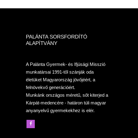
PALÁNTA SORSFORDÍTÓ
ALAPÍTVÁNY
A Palánta Gyermek- és Ifjúsági Misszió
munkatársai 1991-től szánják oda
életüket Magyarország jövőjéért, a
felnövekvő generációért.
Munkánk országos méretű, sőt kiterjed a
Kárpát-medencére - határon túli magyar
anyanyelvű gyermekekhez is elér.