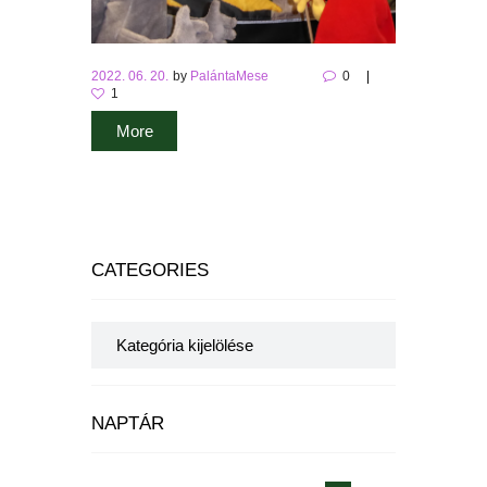
2022. 06. 20.
by
PalántaMese
0
1
More
CATEGORIES
Categories
NAPTÁR