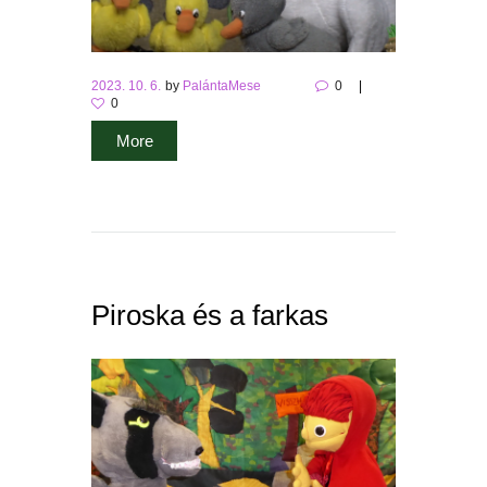
2023. 10. 6.
by
PalántaMese
0
0
More
Piroska és a farkas