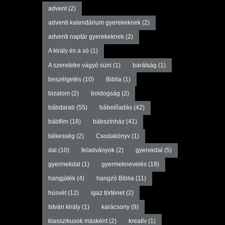
advent
(2)
adventi kalendárium gyerekeknek
(2)
adventi naptár gyerekeknek
(2)
A király és a só
(1)
A szeretetre vágyó süni
(1)
barátság
(1)
beszélgetés
(10)
Biblia
(1)
bizalom
(2)
boldogság
(2)
bábdarab
(55)
bábelőadás
(42)
bábfilm
(18)
bábszínház
(41)
békesség
(2)
Csodakönyv
(1)
dal
(10)
feladványok
(2)
gyerekdal
(5)
gyermekdal
(1)
gyermeknevelés
(19)
hangjáték
(4)
hangzó Biblia
(11)
húsvét
(12)
igaz történet
(2)
István király
(1)
karácsony
(9)
klasszikusok másként
(2)
kreatív
(1)