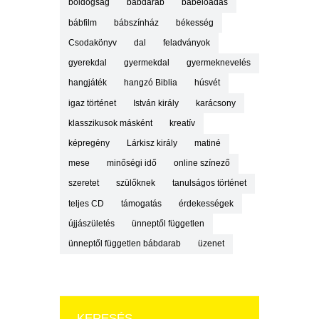
boldogság
bábdarab
bábelőadás
bábfilm
bábszínház
békesség
Csodakönyv
dal
feladványok
gyerekdal
gyermekdal
gyermeknevelés
hangjáték
hangzó Biblia
húsvét
igaz történet
István király
karácsony
klasszikusok másként
kreatív
képregény
Lárkisz király
matiné
mese
minőségi idő
online színező
szeretet
szülőknek
tanulságos történet
teljes CD
támogatás
érdekességek
újjászületés
ünneptől független
ünneptől független bábdarab
üzenet
KERESÉS