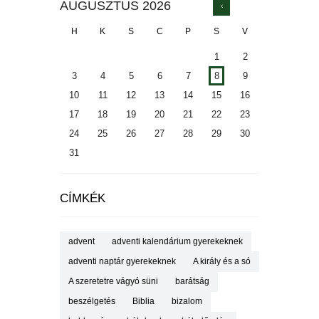
AUGUSZTUS
2026
H
K
S
C
P
S
V
1
2
3
4
5
6
7
8
9
10
11
12
13
14
15
16
17
18
19
20
21
22
23
24
25
26
27
28
29
30
31
CÍMKÉK
advent
adventi kalendárium gyerekeknek
adventi naptár gyerekeknek
A király és a só
A szeretetre vágyó süni
barátság
beszélgetés
Biblia
bizalom