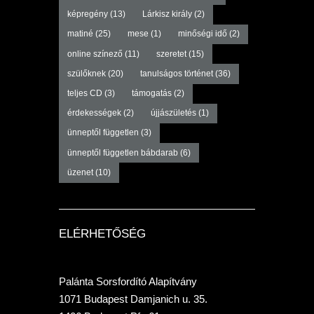
képregény
(13)
Lárkisz király
(2)
matiné
(25)
mese
(1)
minőségi idő
(2)
online színező
(11)
szeretet
(15)
szülőknek
(20)
tanulságos történet
(36)
teljes CD
(3)
támogatás
(2)
érdekességek
(2)
újjászületés
(1)
ünneptől független
(3)
ünneptől független bábdarab
(6)
üzenet
(10)
ELÉRHETŐSÉG
Palánta Sorsfordító Alapítvány
1071 Budapest Damjanich u. 35.