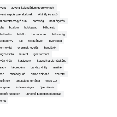
vent
adventi kalendárium gyerekeknek
venti naptár gyerekeknek
A király és a só
szeretetre vágyó süni
barátság
beszélgetés
blia
bizalom
boldogság
bábdarab
belőadás
bábfilm
bábszínház
békesség
sodakönyv
dal
feladványok
gyerekdal
yermekdal
gyermeknevelés
hangjáték
ngzó Biblia
húsvét
igaz történet
tván király
karácsony
klasszikusok másként
eatív
képregény
Lárkisz király
matiné
ese
minőségi idő
online színező
szeretet
ülőknek
tanulságos történet
teljes CD
mogatás
érdekességek
újjászületés
neptől független
ünneptől független bábdarab
enet