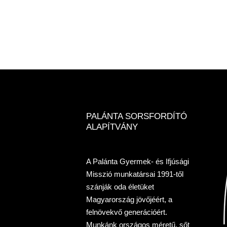
PALÁNTA SORSFORDÍTÓ
ALAPÍTVÁNY
A Palánta Gyermek- és Ifjúsági
Misszió munkatársai 1991-től
szánják oda életüket
Magyarország jövőjéért, a
felnövekvő generációért.
Munkánk országos méretű, sőt