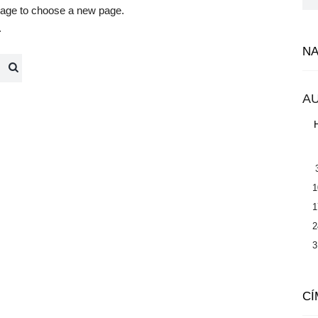
ge to choose a new page.
.
N
A
1
1
2
3
CÍ