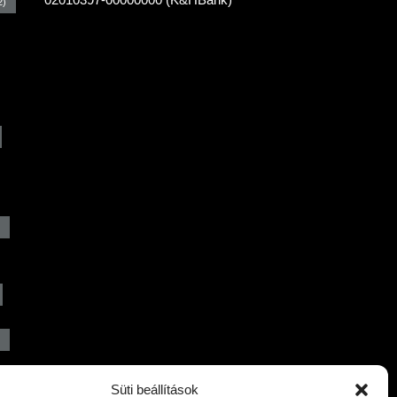
2)
)
Süti beállítások