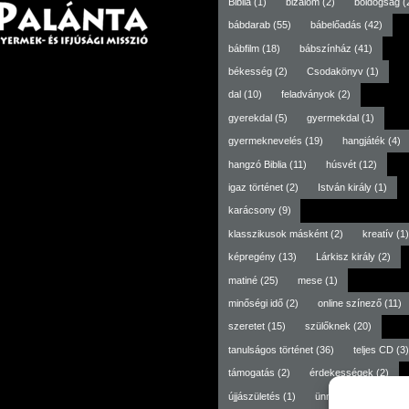
Biblia
(1)
bizalom
(2)
boldogság
(
bábdarab
(55)
bábelőadás
(42)
bábfilm
(18)
bábszínház
(41)
békesség
(2)
Csodakönyv
(1)
dal
(10)
feladványok
(2)
gyerekdal
(5)
gyermekdal
(1)
gyermeknevelés
(19)
hangjáték
(4)
hangzó Biblia
(11)
húsvét
(12)
igaz történet
(2)
István király
(1)
karácsony
(9)
klasszikusok másként
(2)
kreatív
(1)
képregény
(13)
Lárkisz király
(2)
matiné
(25)
mese
(1)
minőségi idő
(2)
online színező
(11)
szeretet
(15)
szülőknek
(20)
tanulságos történet
(36)
teljes CD
(3)
támogatás
(2)
érdekességek
(2)
újjászületés
(1)
ünneptől független
(3