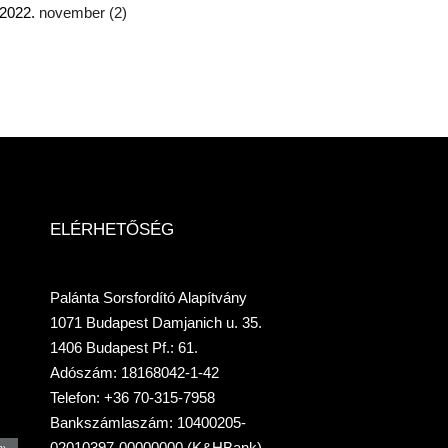
2022.
november
(2)
ELÉRHETŐSÉG
Palánta Sorsfordító Alapítvány
1071 Budapest Damjanich u. 35.
1406 Budapest Pf.: 61.
Adószám: 18168042-1-42
Telefon: +36 70-315-7958
Bankszámlaszám: 10400205-
02010397-00000000 (K&HBank)