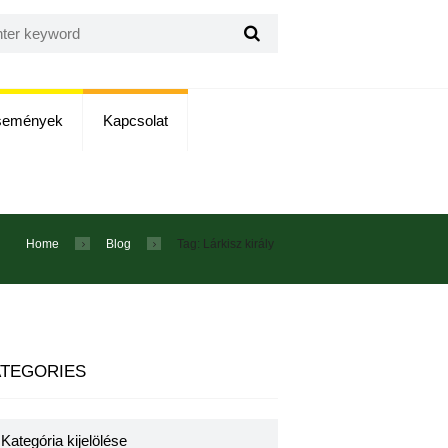
semények
Kapcsolat
Home
Blog
Tag: Lárkisz király
TEGORIES
egories