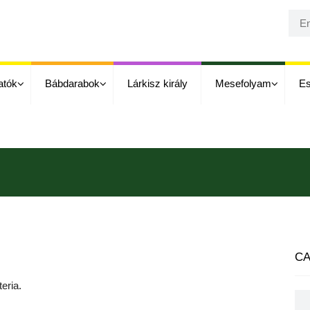
atók
Bábdarabok
Lárkisz király
Mesefolyam
E
CA
eria.
Cat