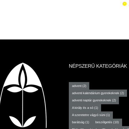
NÉPSZERŰ KATEGÓRIÁK
advent
(2)
adventi kalendárium gyerekeknek
(2)
adventi naptár gyerekeknek
(2)
A király és a só
(1)
A szeretetre vágyó süni
(1)
barátság
(1)
beszélgetés
(10)