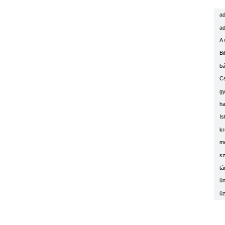
ad
ad
A 
Bi
bá
C
g
ha
Is
kr
m
sz
tá
ün
üz