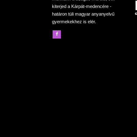
kiterjed a Kárpát-medencére -
határon túli magyar anyanyelvű
gyermekekhez is elér.