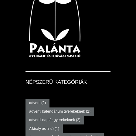
NÉPSZERŰ KATEGÓRIÁK
advent
(2)
adventi kalendárium gyerekeknek
(2)
adventi naptár gyerekeknek
(2)
A király és a só
(1)