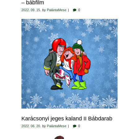
– bábfilm
2022. 09. 15.
by
PalántaMese
0
Karácsonyi jeges kaland II Bábdarab
2022. 06. 20.
by
PalántaMese
0