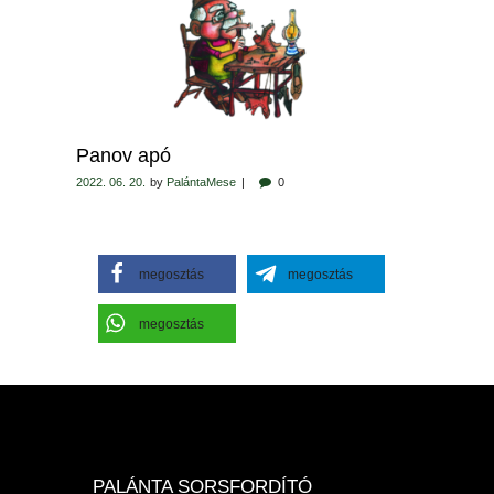
Panov apó
2022. 06. 20.
by
PalántaMese
0
megosztás
megosztás
megosztás
PALÁNTA SORSFORDÍTÓ