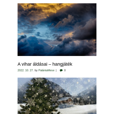
A vihar áldásai – hangjáték
2022. 10. 27.
by
PalántaMese
0