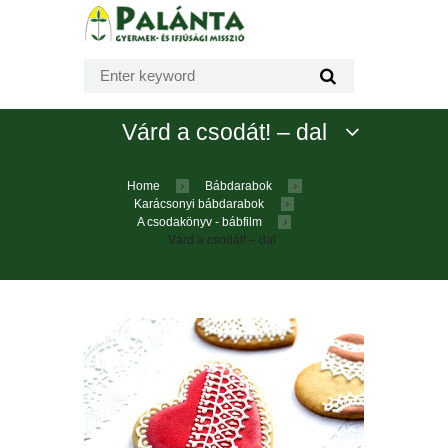
Várd a csodát! – dal
Home
Bábdarabok
Karácsonyi bábdarabok
A csodakönyv - bábfilm
Várd a csodát! – dal