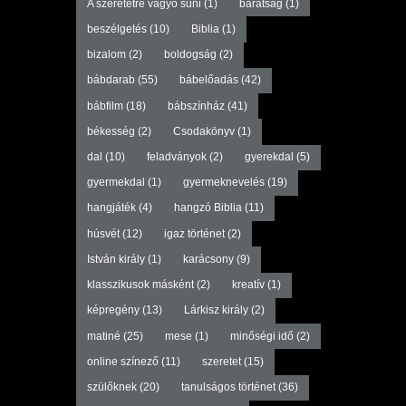
A szeretetre vágyó süni
(1)
barátság
(1)
beszélgetés
(10)
Biblia
(1)
bizalom
(2)
boldogság
(2)
bábdarab
(55)
bábelőadás
(42)
bábfilm
(18)
bábszínház
(41)
békesség
(2)
Csodakönyv
(1)
dal
(10)
feladványok
(2)
gyerekdal
(5)
gyermekdal
(1)
gyermeknevelés
(19)
hangjáték
(4)
hangzó Biblia
(11)
húsvét
(12)
igaz történet
(2)
István király
(1)
karácsony
(9)
klasszikusok másként
(2)
kreatív
(1)
képregény
(13)
Lárkisz király
(2)
matiné
(25)
mese
(1)
minőségi idő
(2)
online színező
(11)
szeretet
(15)
szülőknek
(20)
tanulságos történet
(36)