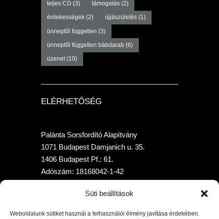
teljes CD
(3)
támogatás
(2)
érdekességek
(2)
újjászületés
(1)
ünneptől független
(3)
ünneptől független bábdarab
(6)
üzenet
(10)
ELÉRHETŐSÉG
Palánta Sorsfordító Alapítvány
1071 Budapest Damjanich u. 35.
1406 Budapest Pf.: 61.
Adószám: 18168042-1-42
Telefon: +36 70-315-7958
Süti beállítások
Bankszámlaszám: 10400205-02010397-
00000000 (K&HBank)
Weboldalunk sütiket használ a felhasználói élmény javítása érdekében.