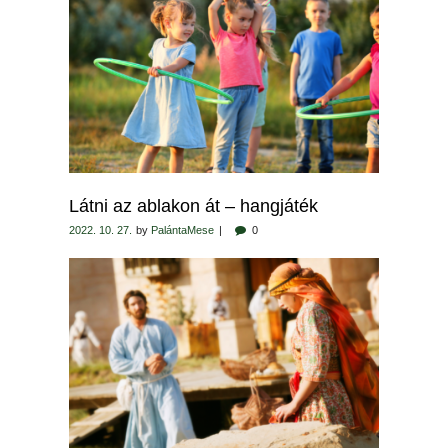
Látni az ablakon át – hangjáték
2022. 10. 27.
by
PalántaMese
0