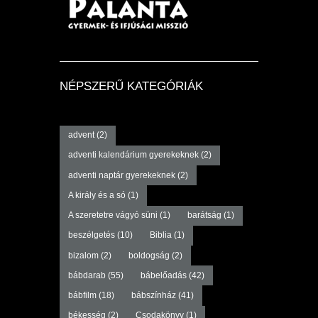
NÉPSZERŰ KATEGÓRIÁK
advent
(2)
adventi kalendárium gyerekeknek
(2)
adventi naptár gyerekeknek
(2)
A király és a só
(1)
A szeretetre vágyó süni
(1)
barátság
(1)
beszélgetés
(10)
Biblia
(1)
bizalom
(2)
boldogság
(2)
bábdarab
(55)
bábelőadás
(42)
bábfilm
(18)
bábszínház
(41)
békesség
(2)
Csodakönyv
(1)