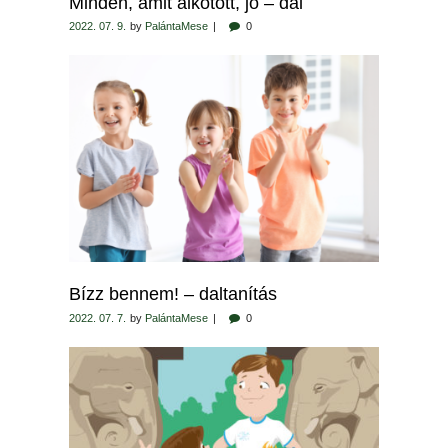
Minden, amit alkotott, jó – dal
2022. 07. 9.
by
PalántaMese
0
Bízz bennem! – daltanítás
2022. 07. 7.
by
PalántaMese
0