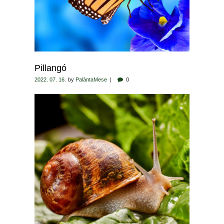
Pillangó
2022. 07. 16.
by
PalántaMese
0