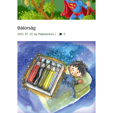
Bátorság
2022. 07. 23.
by
Palántamese
0