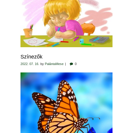
Színezők
2022. 07. 16.
by
PalántaMese
0