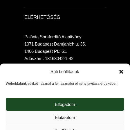
ELÉRHETŐSÉG
Palánta Sorsfordító Alapítvány
1071 Budapest Damjanich u. 35.
1406 Budapest Pf.: 61.
Adószám: 18168042-1-42
Telefon: +36 70-315-7958
Süti beállítások
Bankszámlaszám: 10400205-02010397-
00000000 (K&HBank)
Weboldalunk sütiket használ a felhasználói élmény javítása érdekében.
Elfogadom
Elutasítom