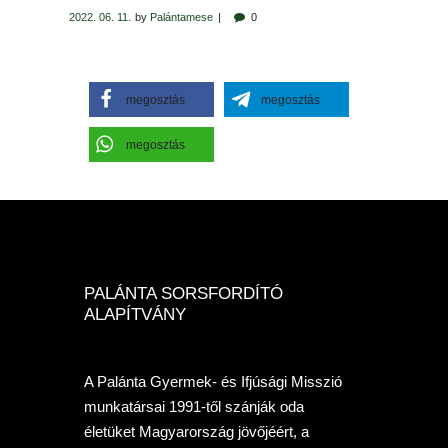
2022. 06. 11.
by
Palántamese
0
megosztás
megosztás
megosztás
PALÁNTA SORSFORDÍTÓ
ALAPÍTVÁNY
A Palánta Gyermek- és Ifjúsági Misszió
munkatársai 1991-től szánják oda
életüket Magyarország jövőjéért, a