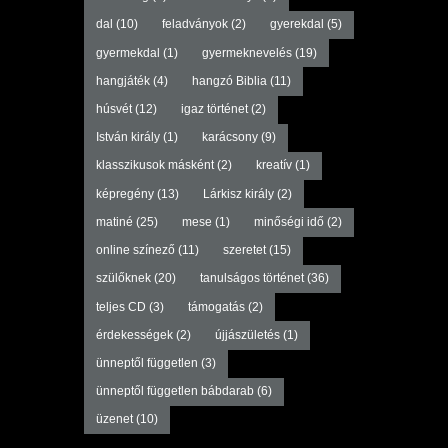
dal
(10)
feladványok
(2)
gyerekdal
(5)
gyermekdal
(1)
gyermeknevelés
(19)
hangjáték
(4)
hangzó Biblia
(11)
húsvét
(12)
igaz történet
(2)
István király
(1)
karácsony
(9)
klasszikusok másként
(2)
kreatív
(1)
képregény
(13)
Lárkisz király
(2)
matiné
(25)
mese
(1)
minőségi idő
(2)
online színező
(11)
szeretet
(15)
szülőknek
(20)
tanulságos történet
(36)
teljes CD
(3)
támogatás
(2)
érdekességek
(2)
újjászületés
(1)
ünneptől független
(3)
ünneptől független bábdarab
(6)
üzenet
(10)