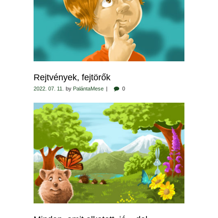
Rejtvények, fejtörők
2022. 07. 11.
by
PalántaMese
0