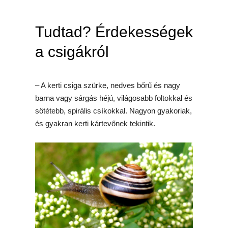
Tudtad? Érdekességek
a csigákról
– A kerti csiga szürke, nedves bőrű és nagy
barna vagy sárgás héjú, világosabb foltokkal és
sötétebb, spirális csíkokkal. Nagyon gyakoriak,
és gyakran kerti kártevőnek tekintik.