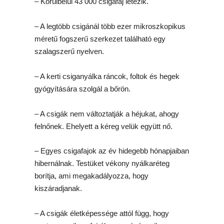
– Körülbelül 43 000 csigafaj létezik.
– A legtöbb csigánál több ezer mikroszkopikus
méretű fogszerű szerkezet található egy
szalagszerű nyelven.
– A kerti csiganyálka ráncok, foltok és hegek
gyógyítására szolgál a bőrön.
– A csigák nem változtatják a héjukat, ahogy
felnőnek. Ehelyett a kéreg velük együtt nő.
– Egyes csigafajok az év hidegebb hónapjaiban
hibernálnak. Testüket vékony nyálkaréteg
borítja, ami megakadályozza, hogy
kiszáradjanak.
– A csigák életképessége attól függ, hogy