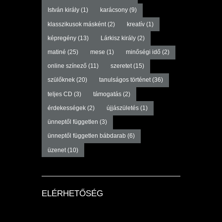
István király
(1)
karácsony
(9)
klasszikusok másként
(2)
kreatív
(1)
képregény
(13)
Lárkisz király
(2)
matiné
(25)
mese
(1)
minőségi idő
(2)
online színező
(11)
szeretet
(15)
szülőknek
(20)
tanulságos történet
(36)
teljes CD
(3)
támogatás
(2)
érdekességek
(2)
újjászületés
(1)
ünneptől független
(3)
ünneptől független bábdarab
(6)
üzenet
(10)
ELÉRHETŐSÉG