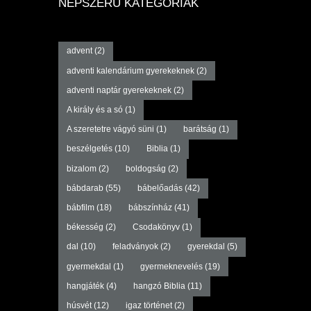
NÉPSZERŰ KATEGÓRIÁK
advent
(2)
adventi kalendárium gyerekeknek
(2)
adventi naptár gyerekeknek
(2)
A király és a só
(1)
A szeretetre vágyó süni
(1)
barátság
(1)
beszélgetés
(10)
Biblia
(1)
bizalom
(2)
boldogság
(2)
bábdarab
(55)
bábelőadás
(42)
bábfilm
(18)
bábszínház
(41)
békesség
(2)
Csodakönyv
(1)
dal
(10)
feladványok
(2)
gyerekdal
(5)
gyermekdal
(1)
gyermeknevelés
(19)
hangjáték
(4)
hangzó Biblia
(11)
húsvét
(12)
igaz történet
(2)