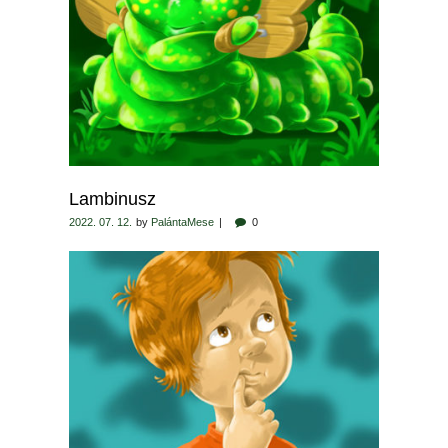
Lambinusz
2022. 07. 12.
by
PalántaMese
0