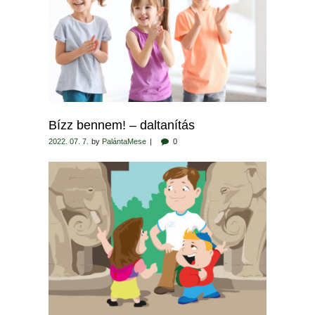
Bízz bennem! – daltanítás
2022. 07. 7.
by
PalántaMese
0