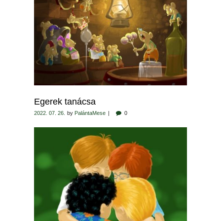
Egerek tanácsa
2022. 07. 26.
by
PalántaMese
0