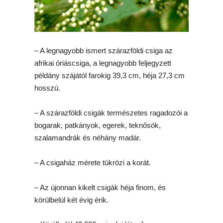
– A legnagyobb ismert szárazföldi csiga az
afrikai óriáscsiga, a legnagyobb feljegyzett
példány szájától farokig 39,3 cm, héja 27,3 cm
hosszú.
– A szárazföldi csigák természetes ragadozói a
bogarak, patkányok, egerek, teknősök,
szalamandrák és néhány madár.
– A csigaház mérete tükrözi a korát.
– Az újonnan kikelt csigák héja finom, és
körülbelül két évig érik.