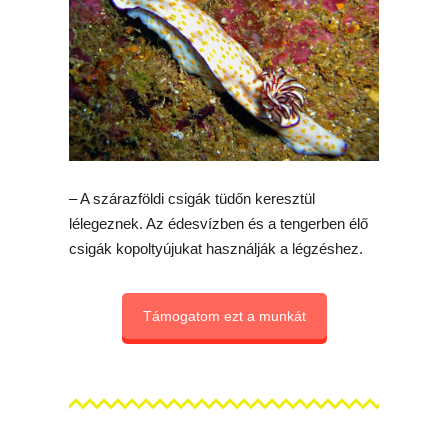
– A szárazföldi csigák tüdőn keresztül
lélegeznek. Az édesvízben és a tengerben élő
csigák kopoltyújukat használják a légzéshez.
Támogatom ezt a munkát