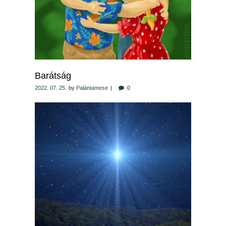
Barátság
2022. 07. 25.
by
Palántamese
0