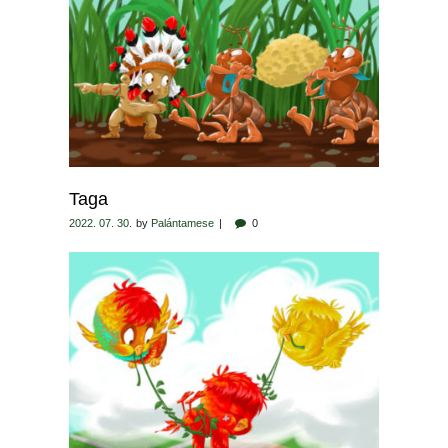
Taga
2022. 07. 30.
by
Palántamese
0