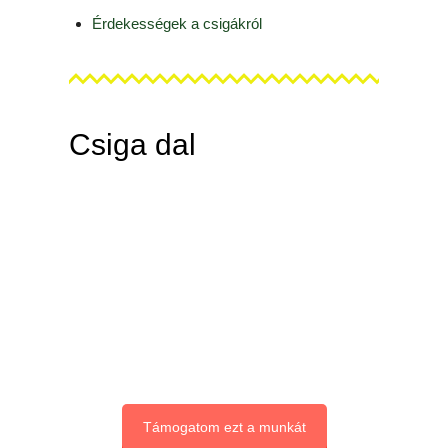
Érdekességek a csigákról
Csiga dal
Támogatom ezt a munkát