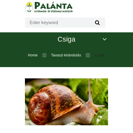
Csiga
Home
Tavaszi kirándulás
Csiga