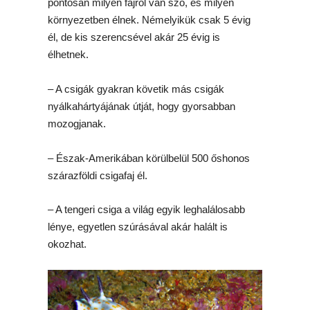
pontosan milyen fajról van szó, és milyen
környezetben élnek. Némelyikük csak 5 évig
él, de kis szerencsével akár 25 évig is
élhetnek.
– A csigák gyakran követik más csigák
nyálkahártyájának útját, hogy gyorsabban
mozogjanak.
– Észak-Amerikában körülbelül 500 őshonos
szárazföldi csigafaj él.
– A tengeri csiga a világ egyik leghalálosabb
lénye, egyetlen szúrásával akár halált is
okozhat.