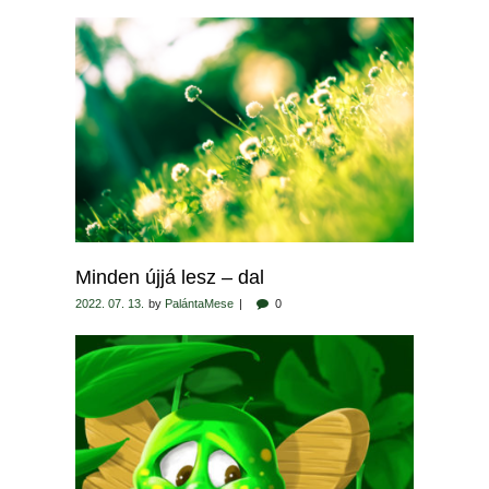
Minden újjá lesz – dal
2022. 07. 13.
by
PalántaMese
0