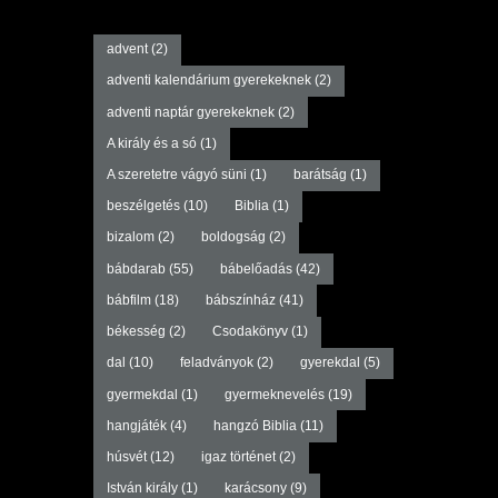
advent
(2)
adventi kalendárium gyerekeknek
(2)
adventi naptár gyerekeknek
(2)
A király és a só
(1)
A szeretetre vágyó süni
(1)
barátság
(1)
beszélgetés
(10)
Biblia
(1)
bizalom
(2)
boldogság
(2)
bábdarab
(55)
bábelőadás
(42)
bábfilm
(18)
bábszínház
(41)
békesség
(2)
Csodakönyv
(1)
dal
(10)
feladványok
(2)
gyerekdal
(5)
gyermekdal
(1)
gyermeknevelés
(19)
hangjáték
(4)
hangzó Biblia
(11)
húsvét
(12)
igaz történet
(2)
István király
(1)
karácsony
(9)