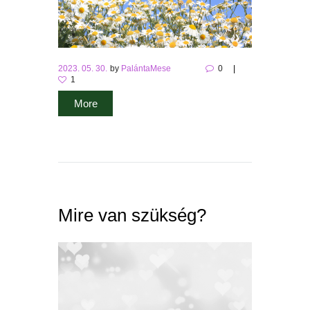
2023. 05. 30.
by
PalántaMese
0
1
More
Mire van szükség?