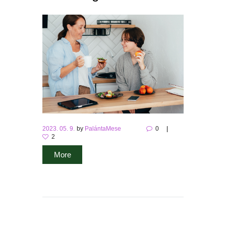
2023. 05. 9.
by
PalántaMese
0
2
More