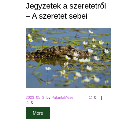
Jegyzetek a szeretetről
– A szeretet sebei
2023. 05. 3.
by
PalántaMese
0
0
More