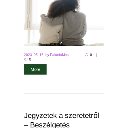
2023. 05. 16.
by
PalántaMese
0
0
More
Jegyzetek a szeretetről
– Beszélgetés