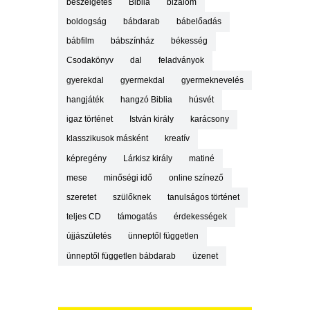
beszélgetés
Biblia
bizalom
boldogság
bábdarab
bábelőadás
bábfilm
bábszínház
békesség
Csodakönyv
dal
feladványok
gyerekdal
gyermekdal
gyermeknevelés
hangjáték
hangzó Biblia
húsvét
igaz történet
István király
karácsony
klasszikusok másként
kreatív
képregény
Lárkisz király
matiné
mese
minőségi idő
online színező
szeretet
szülőknek
tanulságos történet
teljes CD
támogatás
érdekességek
újjászületés
ünneptől független
ünneptől független bábdarab
üzenet