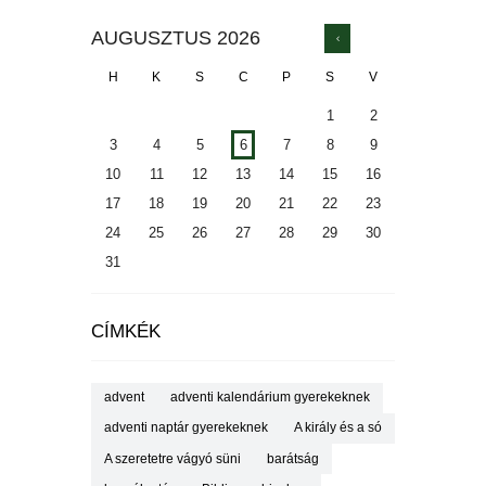
AUGUSZTUS
2026
H
K
S
C
P
S
V
1
2
3
4
5
6
7
8
9
10
11
12
13
14
15
16
17
18
19
20
21
22
23
24
25
26
27
28
29
30
31
CÍMKÉK
advent
adventi kalendárium gyerekeknek
adventi naptár gyerekeknek
A király és a só
A szeretetre vágyó süni
barátság