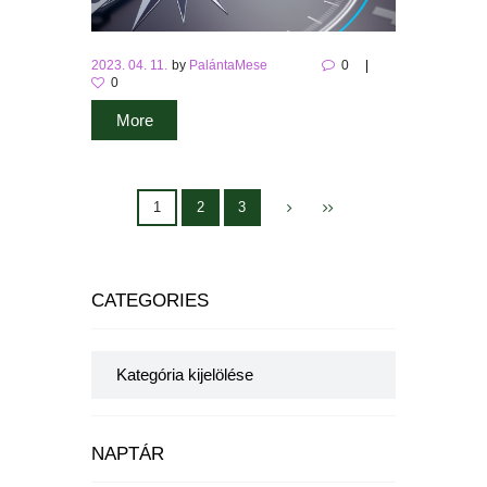
2023. 04. 11.
by
PalántaMese
0
0
More
1
2
3
CATEGORIES
Categories
NAPTÁR