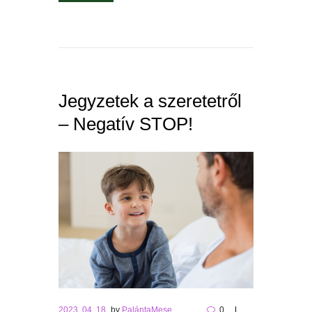
Jegyzetek a szeretetről
– Negatív STOP!
2023. 04. 18.
by
PalántaMese
0