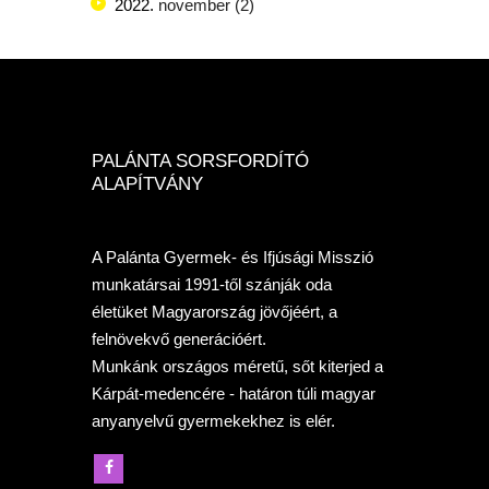
2022.
november
(2)
PALÁNTA SORSFORDÍTÓ
ALAPÍTVÁNY
A Palánta Gyermek- és Ifjúsági Misszió
munkatársai 1991-től szánják oda
életüket Magyarország jövőjéért, a
felnövekvő generációért.
Munkánk országos méretű, sőt kiterjed a
Kárpát-medencére - határon túli magyar
anyanyelvű gyermekekhez is elér.