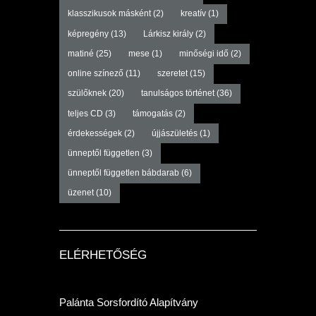
klasszikusok másként
(2)
kreatív
(1)
képregény
(13)
Lárkisz király
(2)
matiné
(25)
mese
(1)
minőségi idő
(2)
online színező
(11)
szeretet
(15)
szülőknek
(20)
tanulságos történet
(36)
teljes CD
(3)
támogatás
(2)
érdekességek
(2)
újjászületés
(1)
ünneptől független
(3)
ünneptől független bábdarab
(6)
üzenet
(10)
ELÉRHETŐSÉG
Palánta Sorsfordító Alapítvány