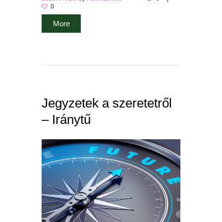
0
More
Jegyzetek a szeretetről
– Iránytű