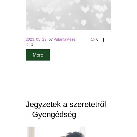
2023. 05. 23.
by
PalántaMese
0
1
More
Jegyzetek a szeretetről
– Gyengédség