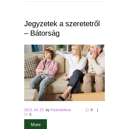
Jegyzetek a szeretetről
– Bátorság
2023. 04. 25.
by
PalántaMese
0
0
More