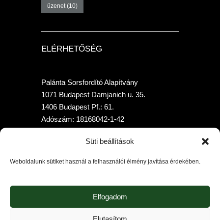
üzenet
(10)
ELÉRHETŐSÉG
Palánta Sorsfordító Alapítvány
1071 Budapest Damjanich u. 35.
1406 Budapest Pf.: 61.
Adószám: 18168042-1-42
Telefon: +36 70-315-7958
Süti beállítások
Bankszámlaszám: 10400205-02010397-
00000000 (K&HBank)
Weboldalunk sütiket használ a felhasználói élmény javítása érdekében.
Elfogadom
Elutasítom