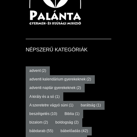
NÉPSZERŰ KATEGÓRIÁK
advent
(2)
adventi kalendárium gyerekeknek
(2)
adventi naptár gyerekeknek
(2)
A király és a só
(1)
A szeretetre vágyó süni
(1)
barátság
(1)
beszélgetés
(10)
Biblia
(1)
bizalom
(2)
boldogság
(2)
bábdarab
(55)
bábelőadás
(42)