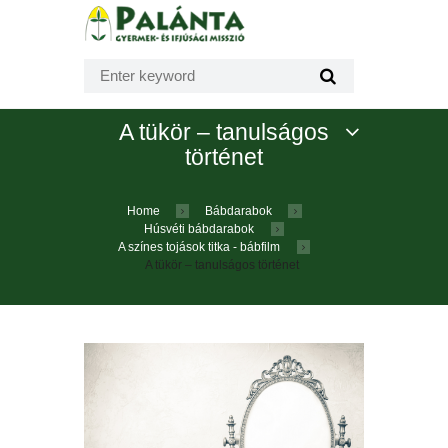
A tükör – tanulságos
történet
Home
Bábdarabok
Húsvéti bábdarabok
A színes tojások titka - bábfilm
A tükör – tanulságos történet