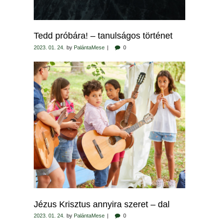
Tedd próbára! – tanulságos történet
2023. 01. 24.
by
PalántaMese
0
Jézus Krisztus annyira szeret – dal
2023. 01. 24.
by
PalántaMese
0