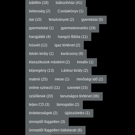
bábfilm
(18)
bábszínház
(41)
békesség
(2)
Csodakönyv
(1)
dal
(10)
feladványok
(2)
gyerekdal
(5)
gyermekdal
(1)
gyermeknevelés
(19)
hangjáték
(4)
hangzó Biblia
(11)
húsvét
(12)
igaz történet
(2)
István király
(1)
karácsony
(9)
klasszikusok másként
(2)
kreatív
(1)
képregény
(13)
Lárkisz király
(2)
matiné
(25)
mese
(1)
minőségi idő
(2)
online színező
(11)
szeretet
(15)
szülőknek
(20)
tanulságos történet
(36)
teljes CD
(3)
támogatás
(2)
érdekességek
(2)
újjászületés
(1)
ünneptől független
(3)
ünneptől független bábdarab
(6)