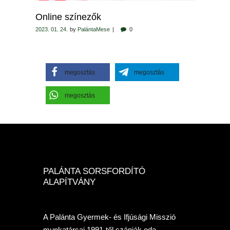
Online színezők
2023. 01. 24.
by
PalántaMese
0
megosztás
megosztás
megosztás
PALÁNTA SORSFORDÍTÓ
ALAPÍTVÁNY
A Palánta Gyermek- és Ifjúsági Misszió
munkatársai 1991-től szánják oda