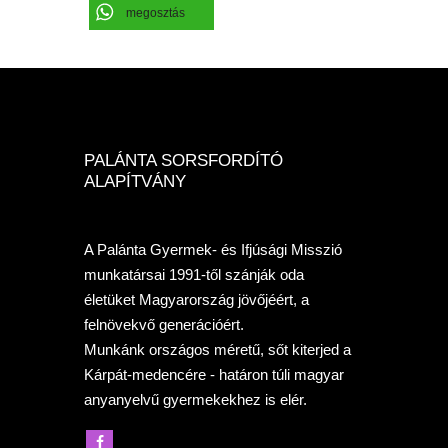
megosztás
PALÁNTA SORSFORDÍTÓ
ALAPÍTVÁNY
A Palánta Gyermek- és Ifjúsági Misszió
munkatársai 1991-től szánják oda
életüket Magyarország jövőjéért, a
felnövekvő generációért.
Munkánk országos méretű, sőt kiterjed a
Kárpát-medencére - határon túli magyar
anyanyelvű gyermekekhez is elér.