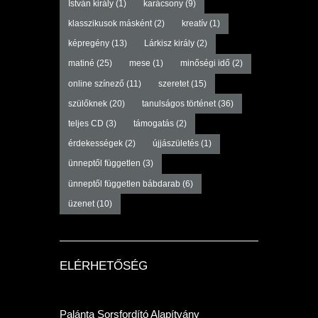
István király
(1)
karácsony
(9)
klasszikusok másként
(2)
kreatív
(1)
képregény
(13)
Lárkisz király
(2)
matiné
(25)
mese
(1)
minőségi idő
(2)
online színező
(11)
szeretet
(15)
szülőknek
(20)
tanulságos történet
(36)
teljes CD
(3)
támogatás
(2)
érdekességek
(2)
újjászületés
(1)
ünneptől független
(3)
ünneptől független bábdarab
(6)
üzenet
(10)
ELÉRHETŐSÉG
Palánta Sorsfordító Alapítvány