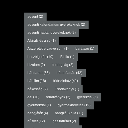
advent
(2)
adventi kalendárium gyerekeknek
(2)
adventi naptár gyerekeknek
(2)
A király és a só
(1)
A szeretetre vágyó süni
(1)
barátság
(1)
beszélgetés
(10)
Biblia
(1)
bizalom
(2)
boldogság
(2)
bábdarab
(55)
bábelőadás
(42)
bábfilm
(18)
bábszínház
(41)
békesség
(2)
Csodakönyv
(1)
dal
(10)
feladványok
(2)
gyerekdal
(5)
gyermekdal
(1)
gyermeknevelés
(19)
hangjáték
(4)
hangzó Biblia
(11)
húsvét
(12)
igaz történet
(2)