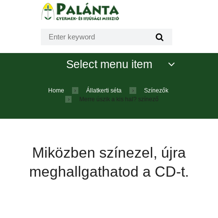
Select menu item
Home
Állatkerti séta
Színezők
Merre úszik a kis hal? színező
Miközben színezel, újra
meghallgathatod a CD-t.