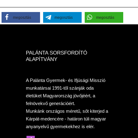
megosztás
megosztás
megosztás
PALÁNTA SORSFORDÍTÓ
ALAPÍTVÁNY
A Palánta Gyermek- és Ifjúsági Misszió
munkatársai 1991-től szánják oda
életüket Magyarország jövőjéért, a
felnövekvő generációért.
Munkánk országos méretű, sőt kiterjed a
Kárpát-medencére - határon túli magyar
anyanyelvű gyermekekhez is elér.