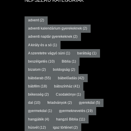
NÉPSZERŰ KATEGÓRIÁK
advent
(2)
adventi kalendárium gyerekeknek
(2)
adventi naptár gyerekeknek
(2)
A király és a só
(1)
A szeretetre vágyó süni
(1)
barátság
(1)
beszélgetés
(10)
Biblia
(1)
bizalom
(2)
boldogság
(2)
bábdarab
(55)
bábelőadás
(42)
bábfilm
(18)
bábszínház
(41)
békesség
(2)
Csodakönyv
(1)
dal
(10)
feladványok
(2)
gyerekdal
(5)
gyermekdal
(1)
gyermeknevelés
(19)
hangjáték
(4)
hangzó Biblia
(11)
húsvét
(12)
igaz történet
(2)