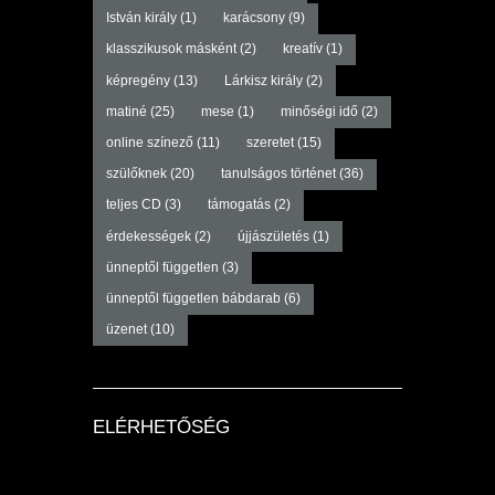
István király
(1)
karácsony
(9)
klasszikusok másként
(2)
kreatív
(1)
képregény
(13)
Lárkisz király
(2)
matiné
(25)
mese
(1)
minőségi idő
(2)
online színező
(11)
szeretet
(15)
szülőknek
(20)
tanulságos történet
(36)
teljes CD
(3)
támogatás
(2)
érdekességek
(2)
újjászületés
(1)
ünneptől független
(3)
ünneptől független bábdarab
(6)
üzenet
(10)
ELÉRHETŐSÉG