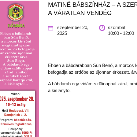
MATINÉ BÁBSZÍNHÁZ – A SZE
A VÁRATLAN VENDÉG
szeptember 20,
szombat
2025
10:00 - 12:00
Ebben a bábdarabban Sün Benő, a morcos kis
befogadja az erdőbe az újonnan érkezett, ár
A bábdarab egy vidám szülinappal zárul, amik
a kislánytól.