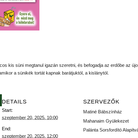
 kis süni megtanul igazán szeretni, és befogadja az erdőbe az újon
ikor a sünikék tortát kapnak barátjuktól, a kislánytól.
DETAILS
SZERVEZŐK
Start:
Matiné Bábszínház
szeptember 20, 2025. 10:00
Mahanaim Gyülekezet
End:
Palánta Sorsfordító Alapítv
szeptember 20, 2025. 12:00