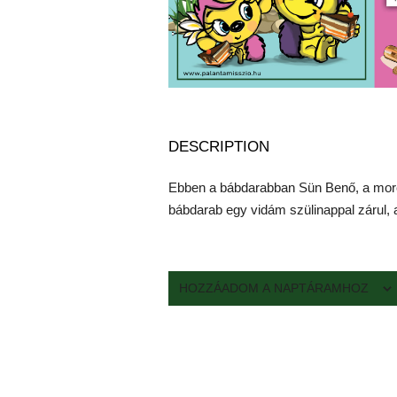
DESCRIPTION
Ebben a bábdarabban Sün Benő, a morcos
bábdarab egy vidám szülinappal zárul, am
HOZZÁADOM A NAPTÁRAMHOZ