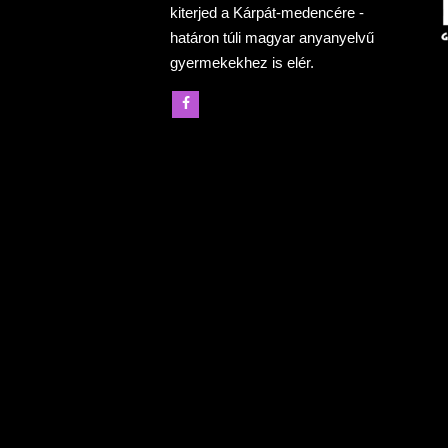
kiterjed a Kárpát-medencére -
határon túli magyar anyanyelvű
gyermekekhez is elér.