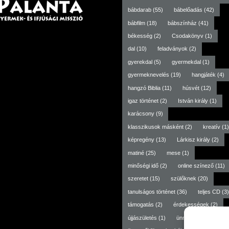
bábdarab
(55)
bábelőadás
(42)
bábfilm
(18)
bábszínház
(41)
békesség
(2)
Csodakönyv
(1)
dal
(10)
feladványok
(2)
gyerekdal
(5)
gyermekdal
(1)
gyermeknevelés
(19)
hangjáték
(4)
hangzó Biblia
(11)
húsvét
(12)
igaz történet
(2)
István király
(1)
karácsony
(9)
klasszikusok másként
(2)
kreatív
(1)
képregény
(13)
Lárkisz király
(2)
matiné
(25)
mese
(1)
minőségi idő
(2)
online színező
(11)
szeretet
(15)
szülőknek
(20)
tanulságos történet
(36)
teljes CD
(3)
támogatás
(2)
érdekességek
(2)
újjászületés
(1)
ünneptől független
(3