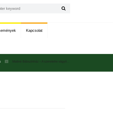
semények
Kapcsolat
s
Matiné Bábszínház – A szeretetre vágyó...