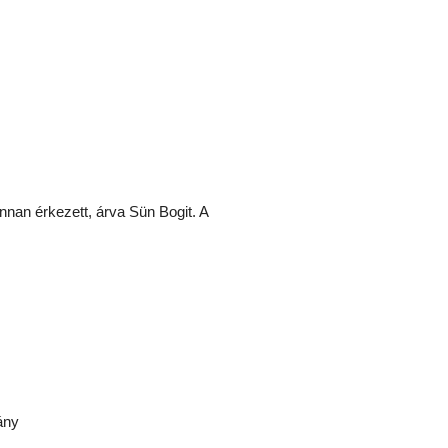
nan érkezett, árva Sün Bogit. A
ány