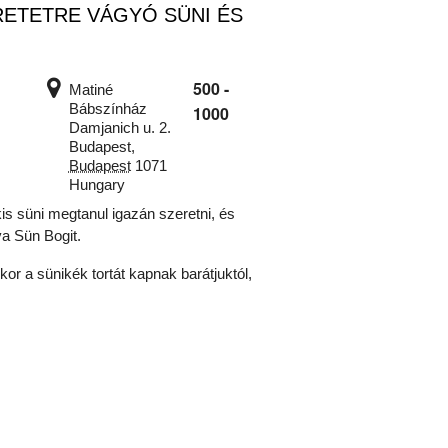
RETETRE VÁGYÓ SÜNI ÉS
500 -
Matiné
Bábszínház
1000
Damjanich u. 2.
Budapest
,
Budapest
1071
Hungary
 süni megtanul igazán szeretni, és
va Sün Bogit.
or a sünikék tortát kapnak barátjuktól,