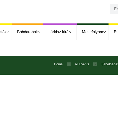
atók
Bábdarabok
Lárkisz király
Mesefolyam
E
Home
All Events
Bábelőadá