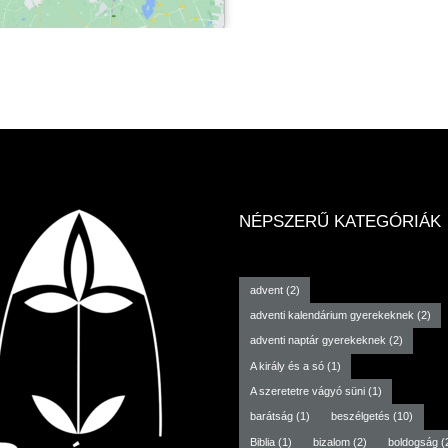
NÉPSZERŰ KATEGÓRIÁK
advent
(2)
adventi kalendárium gyerekeknek
(2)
adventi naptár gyerekeknek
(2)
A király és a só
(1)
A szeretetre vágyó süni
(1)
barátság
(1)
beszélgetés
(10)
Biblia
(1)
bizalom
(2)
boldogság
(