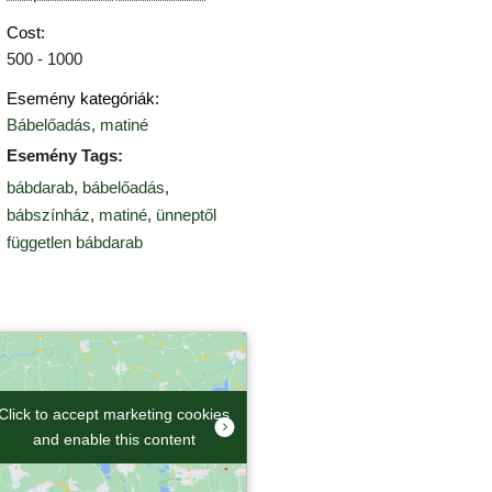
Cost:
500 - 1000
Esemény kategóriák:
Bábelőadás
,
matiné
Esemény Tags:
bábdarab
,
bábelőadás
,
bábszínház
,
matiné
,
ünneptől
független bábdarab
Click to accept marketing cookies
Click to accept marketing cookies
and enable this content
and enable this content