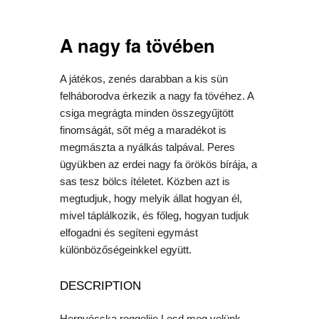
A nagy fa tövében
A játékos, zenés darabban a kis sün
felháborodva érkezik a nagy fa tövéhez. A
csiga megrágta minden összegyűjtött
finomságát, sőt még a maradékot is
megmászta a nyálkás talpával. Peres
ügyükben az erdei nagy fa örökös bírája, a
sas tesz bölcs ítéletet. Közben azt is
megtudjuk, hogy melyik állat hogyan él,
mivel táplálkozik, és főleg, hogyan tudjuk
elfogadni és segíteni egymást
különbözőségeinkkel együtt.
DESCRIPTION
Hernyócska reggelije Lesd meg velünk,