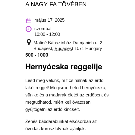
A NAGY FA TÖVÉBEN
május 17, 2025
szombat
10:00 - 12:00
Matiné Bábszínház
Damjanich u. 2.
Budapest
,
Budapest
1071
Hungary
500 - 1000
Hernyócska reggelije
Lesd meg velünk, mit csinálnak az erdő
lakói reggel! Megismerheted hernyócska,
sünike és a madarak életét az erdőben, és
megtudhatod, miért kell óvatosan
gyűjtögetni az erdő kincseit.
Zenés bábdarabunkat elsősorban az
óvodás korosztálynak ajánljuk.