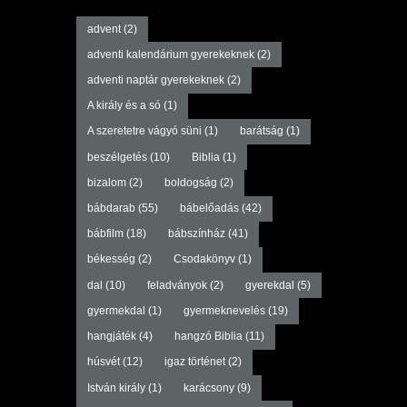
advent
(2)
adventi kalendárium gyerekeknek
(2)
adventi naptár gyerekeknek
(2)
A király és a só
(1)
A szeretetre vágyó süni
(1)
barátság
(1)
beszélgetés
(10)
Biblia
(1)
bizalom
(2)
boldogság
(2)
bábdarab
(55)
bábelőadás
(42)
bábfilm
(18)
bábszínház
(41)
békesség
(2)
Csodakönyv
(1)
dal
(10)
feladványok
(2)
gyerekdal
(5)
gyermekdal
(1)
gyermeknevelés
(19)
hangjáték
(4)
hangzó Biblia
(11)
húsvét
(12)
igaz történet
(2)
István király
(1)
karácsony
(9)