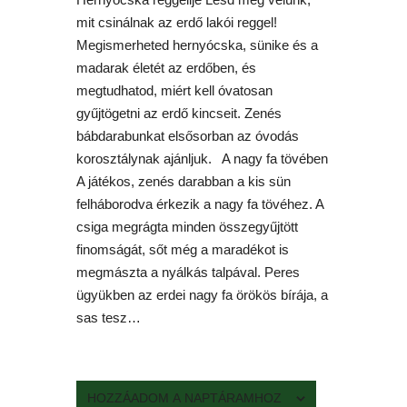
mit csinálnak az erdő lakói reggel!
Megismerheted hernyócska, sünike és a
madarak életét az erdőben, és
megtudhatod, miért kell óvatosan
gyűjtögetni az erdő kincseit. Zenés
bábdarabunkat elsősorban az óvodás
korosztálynak ajánljuk. A nagy fa tövében
A játékos, zenés darabban a kis sün
felháborodva érkezik a nagy fa tövéhez. A
csiga megrágta minden összegyűjtött
finomságát, sőt még a maradékot is
megmászta a nyálkás talpával. Peres
ügyükben az erdei nagy fa örökös bírája, a
sas tesz…
HOZZÁADOM A NAPTÁRAMHOZ