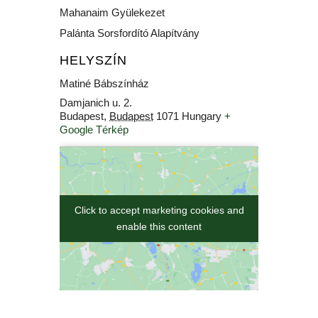
Mahanaim Gyülekezet
Palánta Sorsfordító Alapítvány
HELYSZÍN
Matiné Bábszínház
Damjanich u. 2.
Budapest
,
Budapest
1071
Hungary
+
Google Térkép
Click to accept marketing cookies and
Click to accept marketing cookies and
enable this content
enable this content