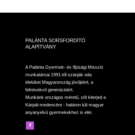
PALÁNTA SORSFORDÍTÓ
ALAPÍTVÁNY
A Palánta Gyermek- és Ifjúsági Misszió
munkatársai 1991-től szánják oda
életüket Magyarország jövőjéért, a
felnövekvő generációért.
Munkánk országos méretű, sőt kiterjed a
Kárpát-medencére - határon túli magyar
anyanyelvű gyermekekhez is elér.