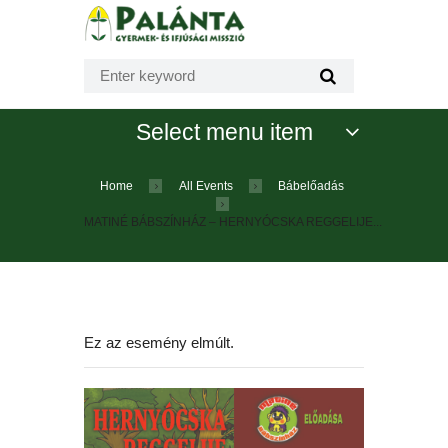
Select menu item
Home
All Events
Bábelőadás
MATINÉ BÁBSZÍNHÁZ – HERNYÓCSKA REGGELIJE...
Ez az esemény elmúlt.