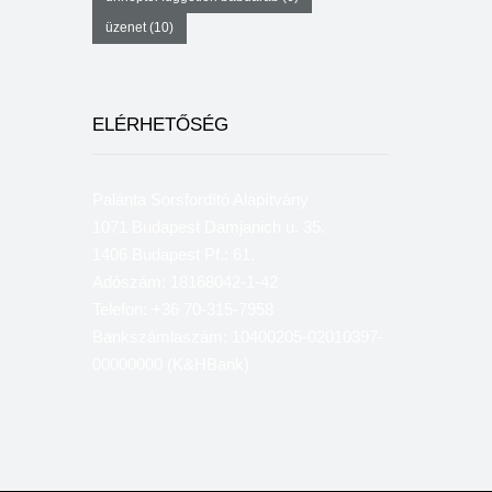
üzenet
(10)
ELÉRHETŐSÉG
Palánta Sorsfordító Alapítvány
1071 Budapest Damjanich u. 35.
1406 Budapest Pf.: 61.
Adószám: 18168042-1-42
Telefon: +36 70-315-7958
Bankszámlaszám: 10400205-02010397-
00000000 (K&HBank)