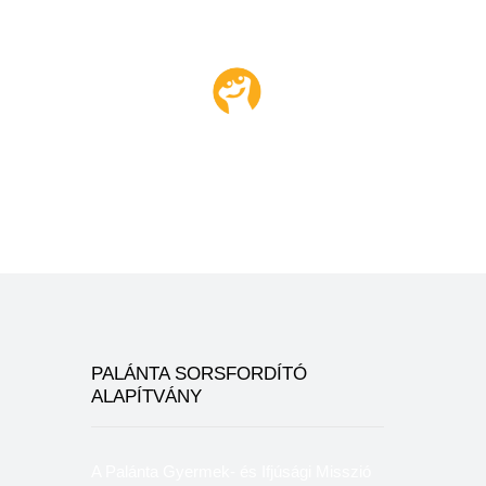
munkátokat!
Sz. D. J.
Óvodapedagógus
Az online
bábműsorról
PALÁNTA SORSFORDÍTÓ
ALAPÍTVÁNY
A Palánta Gyermek- és Ifjúsági Misszió