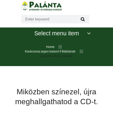
Select menu item
Home
Karácsonyi jeges kaland II Bábdarab
Gyermek Jézus színező
Miközben színezel, újra
meghallgathatod a CD-t.