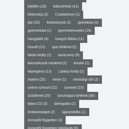
bábfilm
(18)
bábszínház
(41)
békesség
(2)
Csodakönyv
(1)
dal
(10)
feladványok
(2)
gyerekdal
(5)
gyermekdal
(1)
gyermeknevelés
(19)
hangjáték
(4)
hangzó Biblia
(11)
húsvét
(12)
igaz történet
(2)
István király
(1)
karácsony
(9)
klasszikusok másként
(2)
kreatív
(1)
képregény
(13)
Lárkisz király
(2)
matiné
(25)
mese
(1)
minőségi idő
(2)
online színező
(11)
szeretet
(15)
szülőknek
(20)
tanulságos történet
(36)
teljes CD
(3)
támogatás
(2)
érdekességek
(2)
újjászületés
(1)
ünneptől független
(3)
ünneptől független bábdarab
(6)