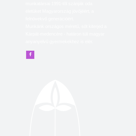
munkatársai 1991-től szánják oda
életüket Magyarország jövőjéért, a
felnövekvő generációért.
Munkánk országos méretű, sőt kiterjed a
Kárpát-medencére - határon túli magyar
anyanyelvű gyermekekhez is elér.