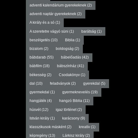
adventi kalendárium gyerekeknek
(2)
adventi naptár gyerekeknek
(2)
A király és a só
(1)
A szeretetre vágyó süni
(1)
barátság
(1)
beszélgetés
(10)
Biblia
(1)
bizalom
(2)
boldogság
(2)
bábdarab
(55)
bábelőadás
(42)
bábfilm
(18)
bábszínház
(41)
békesség
(2)
Csodakönyv
(1)
dal
(10)
feladványok
(2)
gyerekdal
(5)
gyermekdal
(1)
gyermeknevelés
(19)
hangjáték
(4)
hangzó Biblia
(11)
húsvét
(12)
igaz történet
(2)
István király
(1)
karácsony
(9)
klasszikusok másként
(2)
kreatív
(1)
képregény
(13)
Lárkisz király
(2)