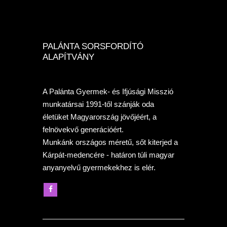
PALÁNTA SORSFORDÍTÓ
ALAPÍTVÁNY
A Palánta Gyermek- és Ifjúsági Misszió
munkatársai 1991-től szánják oda
életüket Magyarország jövőjéért, a
felnövekvő generációért.
Munkánk országos méretű, sőt kiterjed a
Kárpát-medencére - határon túli magyar
anyanyelvű gyermekekhez is elér.