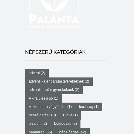
NÉPSZERŰ KATEGÓRIÁK
advent
(2)
adventi kalendárium gyerekeknek
(2)
adventi naptár gyerekeknek
(2)
A király és a só
(1)
A szeretetre vágyó süni
(1)
barátság
(1)
beszélgetés
(10)
Biblia
(1)
bizalom
(2)
boldogság
(2)
bábdarab
(55)
bábelőadás
(42)