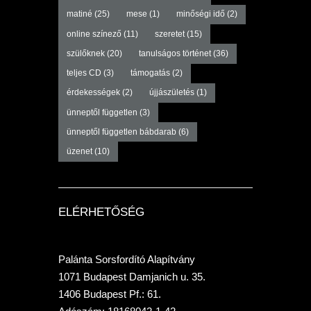
matiné
(25)
mese
(1)
minőségi idő
(2)
online színező
(11)
szeretet
(15)
szülőknek
(20)
tanulságos történet
(36)
teljes CD
(3)
támogatás
(2)
érdekességek
(2)
újjászületés
(1)
ünneptől független
(3)
ünneptől független bábdarab
(6)
üzenet
(10)
ELÉRHETŐSÉG
Palánta Sorsfordító Alapítvány
1071 Budapest Damjanich u. 35.
1406 Budapest Pf.: 61.