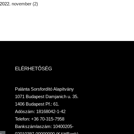
2022.
november
(2)
ELÉRHETŐSÉG
Palánta Sorsfordító Alapítvány
1071 Budapest Damjanich u. 35.
1406 Budapest Pf.: 61.
Adószám: 18168042-1-42
Telefon: +36 70-315-7958
Bankszámlaszám: 10400205-
02010397-00000000 (K&HBank)