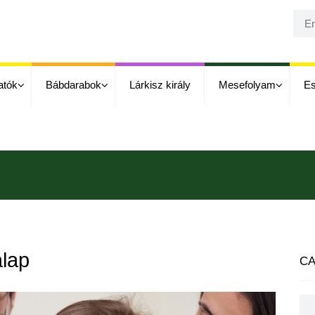
atók
Bábdarabok
Lárkisz király
Mesefolyam
E
alap
CA
Cat