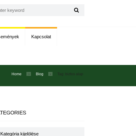
semények
Kapcsolat
Home
Blog
Tag: biztos alap
TEGORIES
egories