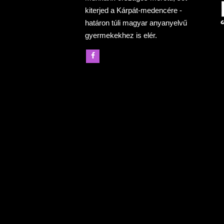
kiterjed a Kárpát-medencére -
határon túli magyar anyanyelvű
gyermekekhez is elér.