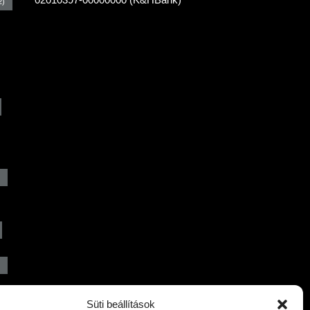
2)
)
Süti beállítások