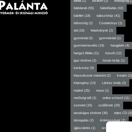
Biblia
(1)
bizalom
(2)
boldogság
(
bábdarab
(55)
bábelőadás
(42)
bábfilm
(18)
bábszínház
(41)
békesség
(2)
Csodakönyv
(1)
dal
(10)
feladványok
(2)
gyerekdal
(5)
gyermekdal
(1)
gyermeknevelés
(19)
hangjáték
(4)
hangzó Biblia
(11)
húsvét
(12)
igaz történet
(2)
István király
(1)
karácsony
(9)
klasszikusok másként
(2)
kreatív
(1)
képregény
(13)
Lárkisz király
(2)
matiné
(25)
mese
(1)
minőségi idő
(2)
online színező
(11)
szeretet
(15)
szülőknek
(20)
tanulságos történet
(36)
teljes CD
(3)
támogatás
(2)
érdekességek
(2)
újjászületés
(1)
ünneptől független
(3