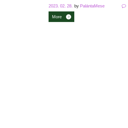
2023. 02. 28.
by
PalántaMese
More