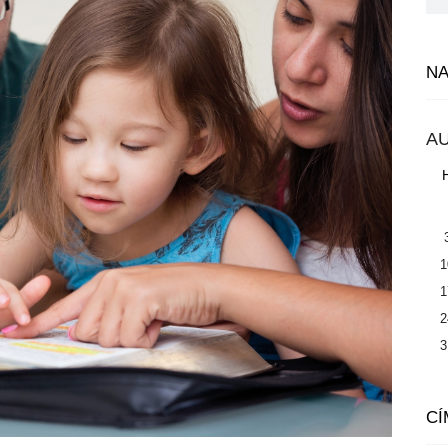
N
A
1
1
2
3
CÍ