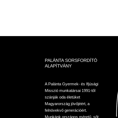
PALÁNTA SORSFORDÍTÓ
ALAPÍTVÁNY
A Palánta Gyermek- és Ifjúsági
Misszió munkatársai 1991-től
szánják oda életüket
Magyarország jövőjéért, a
felnövekvő generációért.
Munkánk országos méretű, sőt