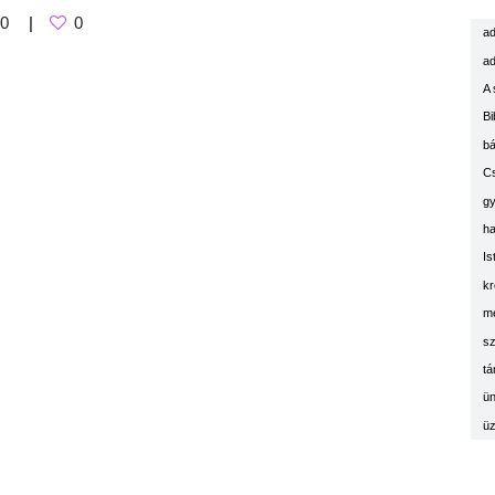
0
0
ad
ad
A 
Bi
bá
C
g
ha
Is
kr
m
sz
tá
ün
üz