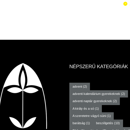
NÉPSZERŰ KATEGÓRIÁK
advent
(2)
adventi kalendárium gyerekeknek
(2)
adventi naptár gyerekeknek
(2)
A király és a só
(1)
A szeretetre vágyó süni
(1)
barátság
(1)
beszélgetés
(10)