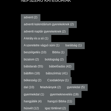
NÉPSZERŰ KATEGÓRIÁK
advent
(2)
adventi kalendárium gyerekeknek
(2)
adventi naptár gyerekeknek
(2)
A király és a só
(1)
A szeretetre vágyó süni
(1)
barátság
(1)
beszélgetés
(10)
Biblia
(1)
bizalom
(2)
boldogság
(2)
bábdarab
(55)
bábelőadás
(42)
bábfilm
(18)
bábszínház
(41)
békesség
(2)
Csodakönyv
(1)
dal
(10)
feladványok
(2)
gyerekdal
(5)
gyermekdal
(1)
gyermeknevelés
(19)
hangjáték
(4)
hangzó Biblia
(11)
húsvét
(12)
igaz történet
(2)