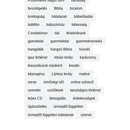
A szeretetre vágyó süni
barátság
beszélgetés
Biblia
bizalom
boldogság
bábdarab
bábelőadás
bábfilm
bábszínház
békesség
Csodakönyv
dal
feladványok
gyerekdal
gyermekdal
gyermeknevelés
hangjáték
hangzó Biblia
húsvét
igaz történet
István király
karácsony
klasszikusok másként
kreatív
képregény
Lárkisz király
matiné
mese
minőségi idő
online színező
szeretet
szülőknek
tanulságos történet
teljes CD
támogatás
érdekességek
újjászületés
ünneptől független
ünneptől független bábdarab
üzenet