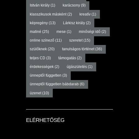
István király
(1)
karácsony
(9)
klasszikusok másként
(2)
kreatív
(1)
képregény
(13)
Lárkisz király
(2)
matiné
(25)
mese
(1)
minőségi idő
(2)
online színező
(11)
szeretet
(15)
szülőknek
(20)
tanulságos történet
(36)
teljes CD
(3)
támogatás
(2)
érdekességek
(2)
újjászületés
(1)
ünneptől független
(3)
ünneptől független bábdarab
(6)
üzenet
(10)
ELÉRHETŐSÉG