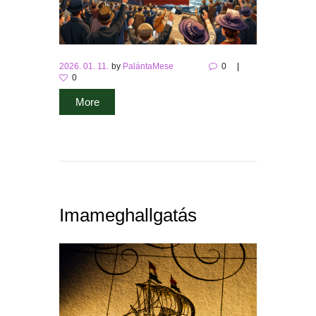
2026. 01. 11.
by
PalántaMese
0
0
More
Imameghallgatás