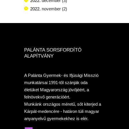
2022.
december
(3)
2022.
november
(2)
PALÁNTA SORSFORDÍTÓ
ALAPÍTVÁNY
A Palánta Gyermek- és Ifjúsági Misszió
munkatársai 1991-től szánják oda
életüket Magyarország jövőjéért, a
felnövekvő generációért.
Munkánk országos méretű, sőt kiterjed a
Kárpát-medencére - határon túli magyar
anyanyelvű gyermekekhez is elér.