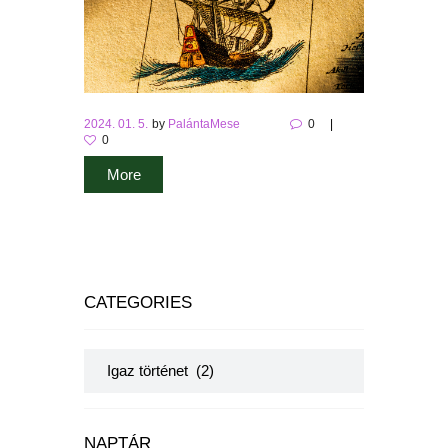
2024. 01. 5.
by
PalántaMese
0
0
More
CATEGORIES
Categories
NAPTÁR