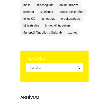
mese
minőségi idő
online színező
szeretet
szülőknek
tanulságos történet
teljes CD
támogatás
érdekességek
újjászületés
ünneptől független
ünneptől független bábdarab
üzenet
KERESÉS
ARHÍVUM