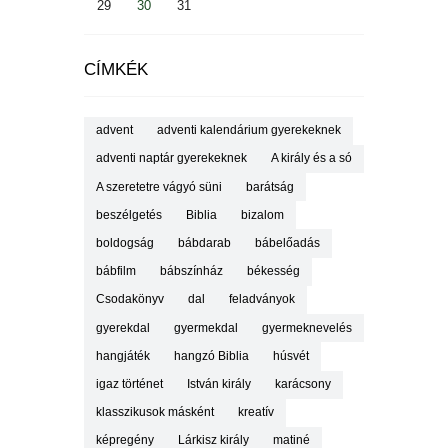
29
30
31
CÍMKÉK
advent
adventi kalendárium gyerekeknek
adventi naptár gyerekeknek
A király és a só
A szeretetre vágyó süni
barátság
beszélgetés
Biblia
bizalom
boldogság
bábdarab
bábelőadás
bábfilm
bábszínház
békesség
Csodakönyv
dal
feladványok
gyerekdal
gyermekdal
gyermeknevelés
hangjáték
hangzó Biblia
húsvét
igaz történet
István király
karácsony
klasszikusok másként
kreatív
képregény
Lárkisz király
matiné