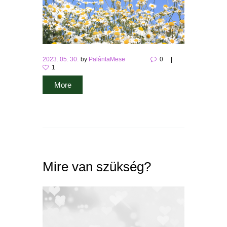
2023. 05. 30.
by
PalántaMese
0
1
More
Mire van szükség?