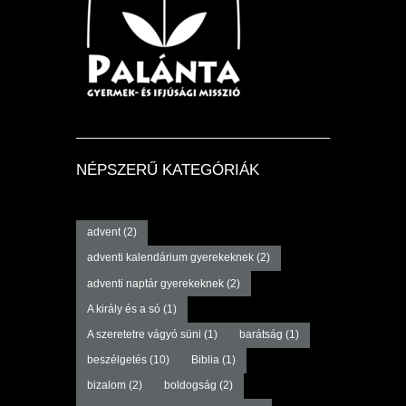
NÉPSZERŰ KATEGÓRIÁK
advent
(2)
adventi kalendárium gyerekeknek
(2)
adventi naptár gyerekeknek
(2)
A király és a só
(1)
A szeretetre vágyó süni
(1)
barátság
(1)
beszélgetés
(10)
Biblia
(1)
bizalom
(2)
boldogság
(2)