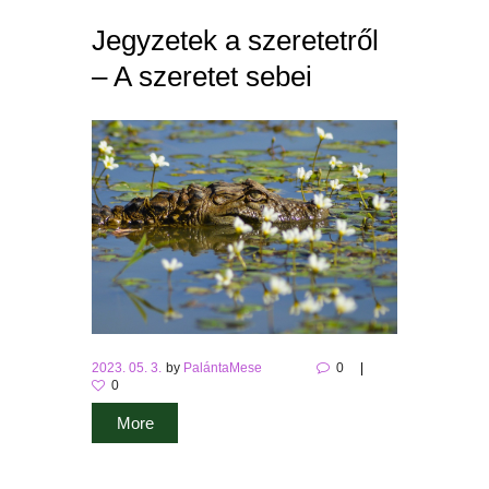
Jegyzetek a szeretetről
– A szeretet sebei
2023. 05. 3.
by
PalántaMese
0
0
More