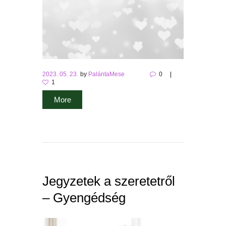
2023. 05. 23.
by
PalántaMese
0
1
More
Jegyzetek a szeretetről
– Gyengédség