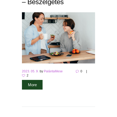
– Beszélgetés
2023. 05. 9.
by
PalántaMese
0
2
More