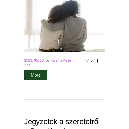
2023. 05. 16.
by
PalántaMese
0
0
More
Jegyzetek a szeretetről