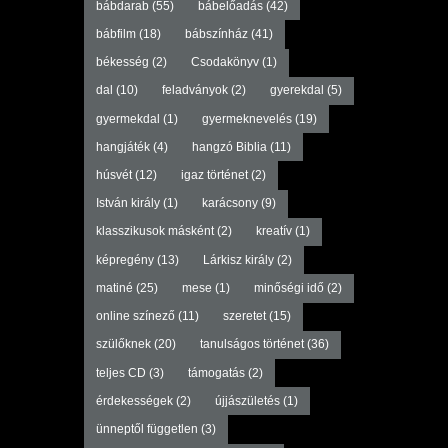
bábdarab
(55)
bábelőadás
(42)
bábfilm
(18)
bábszínház
(41)
békesség
(2)
Csodakönyv
(1)
dal
(10)
feladványok
(2)
gyerekdal
(5)
gyermekdal
(1)
gyermeknevelés
(19)
hangjáték
(4)
hangzó Biblia
(11)
húsvét
(12)
igaz történet
(2)
István király
(1)
karácsony
(9)
klasszikusok másként
(2)
kreatív
(1)
képregény
(13)
Lárkisz király
(2)
matiné
(25)
mese
(1)
minőségi idő
(2)
online színező
(11)
szeretet
(15)
szülőknek
(20)
tanulságos történet
(36)
teljes CD
(3)
támogatás
(2)
érdekességek
(2)
újjászületés
(1)
ünneptől független
(3)