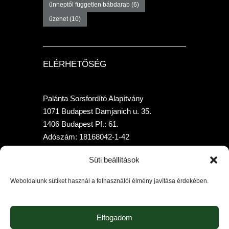
ünneptől független bábdarab
(6)
üzenet
(10)
ELÉRHETŐSÉG
Palánta Sorsfordító Alapítvány
1071 Budapest Damjanich u. 35.
1406 Budapest Pf.: 61.
Adószám: 18168042-1-42
Telefon: +36 70-315-7958
Süti beállítások
Bankszámlaszám: 10400205-02010397-
00000000 (K&HBank)
Weboldalunk sütiket használ a felhasználói élmény javítása érdekében.
Elfogadom