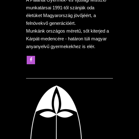
munkatársai 1991-től szánják oda
életüket Magyarország jövőjéért, a
felnövekvő generációért.
Munkánk országos méretű, sőt kiterjed a
Kárpát-medencére - határon túli magyar
anyanyelvű gyermekekhez is elér.