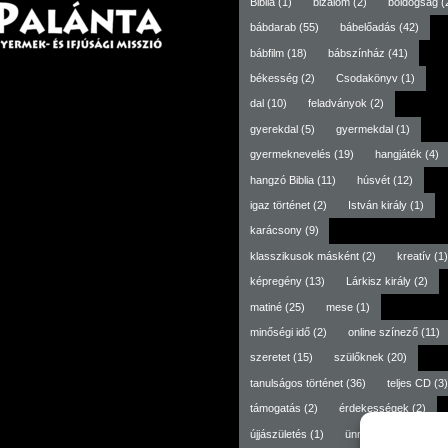
Biblia
(1)
bizalom
(2)
boldogság
(
bábdarab
(55)
bábelőadás
(42)
bábfilm
(18)
bábszínház
(41)
békesség
(2)
Csodakönyv
(1)
dal
(10)
feladványok
(2)
gyerekdal
(5)
gyermekdal
(1)
gyermeknevelés
(19)
hangjáték
(4)
hangzó Biblia
(11)
húsvét
(12)
igaz történet
(2)
István király
(1)
karácsony
(9)
klasszikusok másként
(2)
kreatív
(1)
képregény
(13)
Lárkisz király
(2)
matiné
(25)
mese
(1)
minőségi idő
(2)
online színező
(11)
szeretet
(15)
szülőknek
(20)
tanulságos történet
(36)
teljes CD
(3)
támogatás
(2)
érdekességek
(2)
újjászületés
(1)
ünneptől független
(3