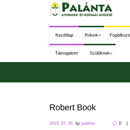
Kezdőlap
Rólunk
Foglalkozt
Támogatom
Szülőknek
Robert Book
2015. 07. 25.
by
padmin
0