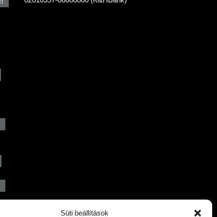
2)
)
Süti beállítások