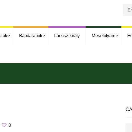
atók
Bábdarabok
Lárkisz király
Mesefolyam
E
CA
0
Cat