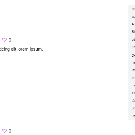
ad
ad
A 
Bi
0
bá
C
cing elit lorem ipsum.
g
ha
Is
kr
m
sz
tá
ün
üz
0