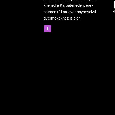
kiterjed a Kárpát-medencére -
határon túli magyar anyanyelvű
gyermekekhez is elér.