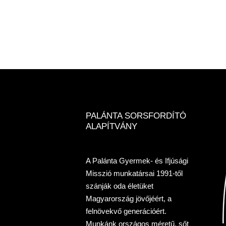
PALÁNTA SORSFORDÍTÓ
ALAPÍTVÁNY
A Palánta Gyermek- és Ifjúsági
Misszió munkatársai 1991-től
szánják oda életüket
Magyarország jövőjéért, a
felnövekvő generációért.
Munkánk országos méretű, sőt