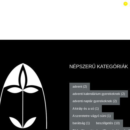
NÉPSZERŰ KATEGÓRIÁK
advent
(2)
adventi kalendárium gyerekeknek
(2)
adventi naptár gyerekeknek
(2)
A király és a só
(1)
A szeretetre vágyó süni
(1)
barátság
(1)
beszélgetés
(10)