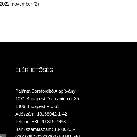
2022.
november
(2)
ELÉRHETŐSÉG
Palánta Sorsfordító Alapítvány
1071 Budapest Damjanich u. 35.
1406 Budapest Pf.: 61.
Adószám: 18168042-1-42
Telefon: +36 70-315-7958
Bankszámlaszám: 10400205-
02010397-00000000 (K&HBank)