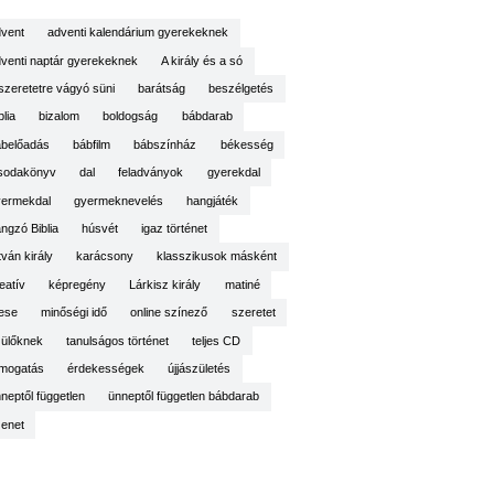
vent
adventi kalendárium gyerekeknek
venti naptár gyerekeknek
A király és a só
szeretetre vágyó süni
barátság
beszélgetés
blia
bizalom
boldogság
bábdarab
belőadás
bábfilm
bábszínház
békesség
sodakönyv
dal
feladványok
gyerekdal
yermekdal
gyermeknevelés
hangjáték
ngzó Biblia
húsvét
igaz történet
tván király
karácsony
klasszikusok másként
eatív
képregény
Lárkisz király
matiné
ese
minőségi idő
online színező
szeretet
ülőknek
tanulságos történet
teljes CD
mogatás
érdekességek
újjászületés
neptől független
ünneptől független bábdarab
enet