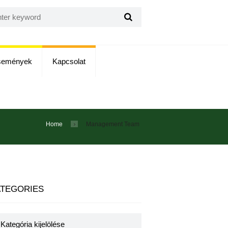
semények
Kapcsolat
Home
Management Team
TEGORIES
egories