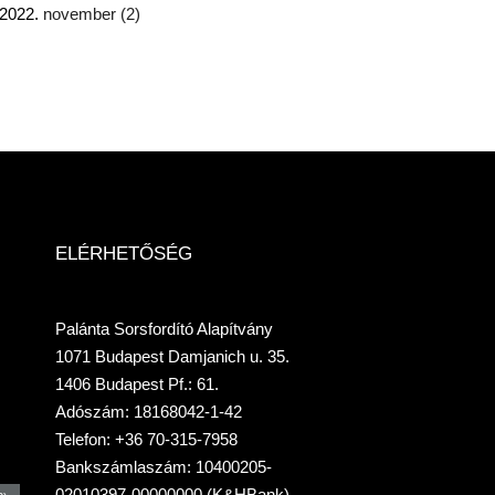
2022.
november
(2)
ELÉRHETŐSÉG
Palánta Sorsfordító Alapítvány
1071 Budapest Damjanich u. 35.
1406 Budapest Pf.: 61.
Adószám: 18168042-1-42
Telefon: +36 70-315-7958
Bankszámlaszám: 10400205-
02010397-00000000 (K&HBank)