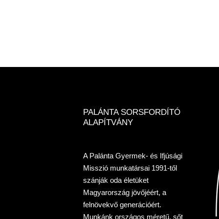
PALÁNTA SORSFORDÍTÓ
ALAPÍTVÁNY
A Palánta Gyermek- és Ifjúsági
Misszió munkatársai 1991-től
szánják oda életüket
Magyarország jövőjéért, a
felnövekvő generációért.
Munkánk országos méretű, sőt