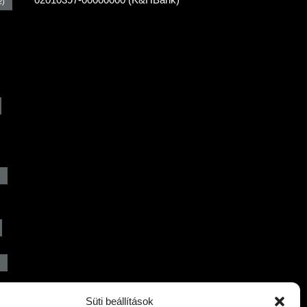
2)
)
Süti beállítások