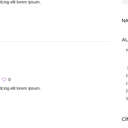
cing elit lorem ipsum.
N
A
1
0
1
cing elit lorem ipsum.
2
3
CÍ