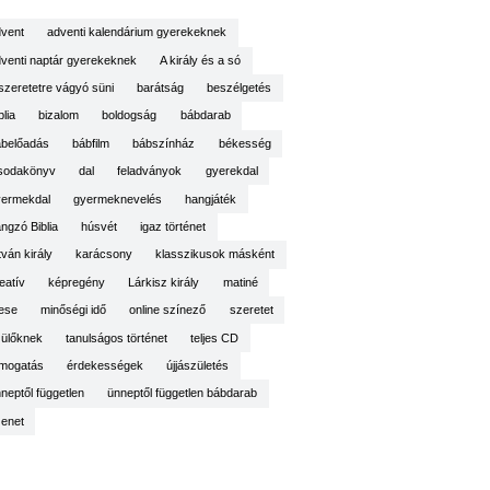
vent
adventi kalendárium gyerekeknek
venti naptár gyerekeknek
A király és a só
szeretetre vágyó süni
barátság
beszélgetés
blia
bizalom
boldogság
bábdarab
belőadás
bábfilm
bábszínház
békesség
sodakönyv
dal
feladványok
gyerekdal
yermekdal
gyermeknevelés
hangjáték
ngzó Biblia
húsvét
igaz történet
tván király
karácsony
klasszikusok másként
eatív
képregény
Lárkisz király
matiné
ese
minőségi idő
online színező
szeretet
ülőknek
tanulságos történet
teljes CD
mogatás
érdekességek
újjászületés
neptől független
ünneptől független bábdarab
enet