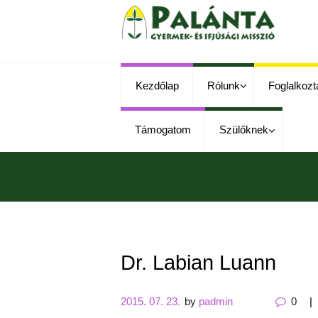
Kezdőlap
Rólunk
Foglalkozt
Támogatom
Szülőknek
Dr. Labian Luann
2015. 07. 23.
by
padmin
0