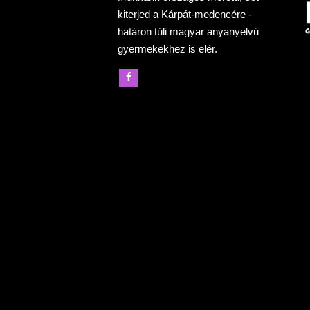
kiterjed a Kárpát-medencére -
határon túli magyar anyanyelvű
gyermekekhez is elér.