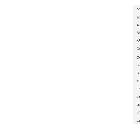
ad
ad
A 
Bi
bá
C
g
ha
Is
kr
m
sz
tá
ün
üz