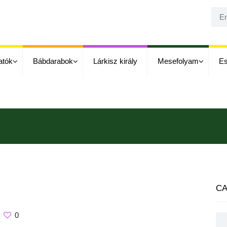
atók
Bábdarabok
Lárkisz király
Mesefolyam
E
CA
0
Cat