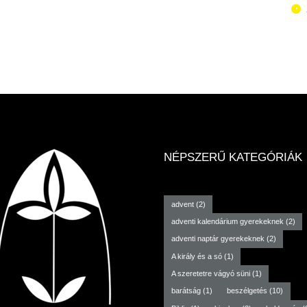
NÉPSZERŰ KATEGÓRIÁK
advent
(2)
adventi kalendárium gyerekeknek
(2)
adventi naptár gyerekeknek
(2)
A király és a só
(1)
A szeretetre vágyó süni
(1)
barátság
(1)
beszélgetés
(10)