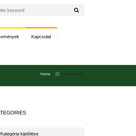
semények
Kapcsolat
Home
Shortcodes
TEGORIES
egories