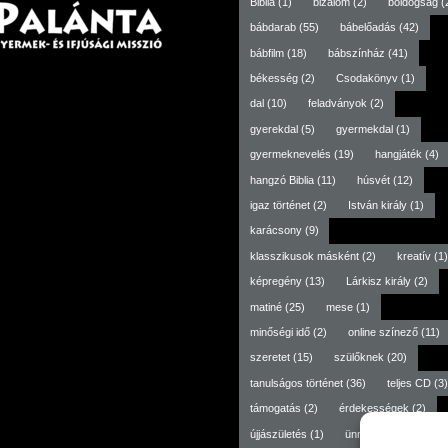
Biblia
(1)
bizalom
(2)
boldogság
(
bábdarab
(55)
bábelőadás
(42)
bábfilm
(18)
bábszínház
(41)
békesség
(2)
Csodakönyv
(1)
dal
(10)
feladványok
(2)
gyerekdal
(5)
gyermekdal
(1)
gyermeknevelés
(19)
hangjáték
(4)
hangzó Biblia
(11)
húsvét
(12)
igaz történet
(2)
István király
(1)
karácsony
(9)
klasszikusok másként
(2)
kreatív
(1)
képregény
(13)
Lárkisz király
(2)
matiné
(25)
mese
(1)
minőségi idő
(2)
online színező
(11)
szeretet
(15)
szülőknek
(20)
tanulságos történet
(36)
teljes CD
(3)
támogatás
(2)
érdekességek
(2)
újjászületés
(1)
ünneptől független
(3