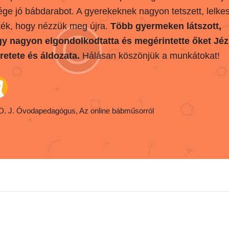
ége jó bábdarabot. A gyerekeknek nagyon tetszett, lelke
ték, hogy nézzük meg újra.
Több gyermeken látszott,
y nagyon elgondolkodtatta és megérintette őket Jé
retete és áldozata.
Hálásan köszönjük a munkátokat!
 D. J. Óvodapedagógus
, Az online bábműsorról