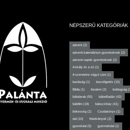
NÉPSZERŰ KATEGÓRIÁK
advent
(2)
adventi kalendárium gyerekeknek
(2)
adventi naptár gyerekeknek
(2)
A király és a só
(1)
A szeretetre vágyó süni
(1)
barátság
(1)
beszélgetés
(10)
Biblia
(1)
bizalom
(2)
boldogság
(
bábdarab
(55)
bábelőadás
(42)
bábfilm
(18)
bábszínház
(41)
békesség
(2)
Csodakönyv
(1)
dal
(10)
feladványok
(2)
gyerekdal
(5)
gyermekdal
(1)