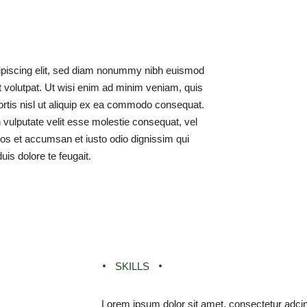
ipiscing elit, sed diam nonummy nibh euismod
t volutpat. Ut wisi enim ad minim veniam, quis
bortis nisl ut aliquip ex ea commodo consequat.
n vulputate velit esse molestie consequat, vel
 eros et accumsan et iusto odio dignissim qui
uis dolore te feugait.
SKILLS
Lorem ipsum dolor sit amet, consectetur adcin