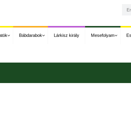
atók
Bábdarabok
Lárkisz király
Mesefolyam
E