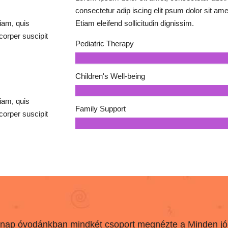
consectetur adip iscing elit psum dolor sit amet
Etiam eleifend sollicitudin dignissim.
iam, quis
corper suscipit
Pediatric Therapy
Children's Well-being
iam, quis
Family Support
corper suscipit
nap óvodánkban mindkét csoport megnézte a Minden jó