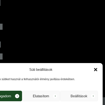
)
Süti beállítások
sütiket használ a felhasználói élmény javítása érdekében.
fogadom
Elutasítom
Beállítások