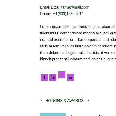
Email Elza:
name@mail.com
Phone:
+1(800)123 45 67
Lorem ipsum dolor sit amet, consectetuer ad
tincidunt ut laoreet dolore magna aliquam era
nostrud exerci tation ullamcorper suscipit lo
Duis autem vel eum iriure dolor in hendrerit i
illum dolore eu feugiat nulla facilisis at vero
blandit praesent luptatum zzril delenit augue d
HONORS & AWARDS