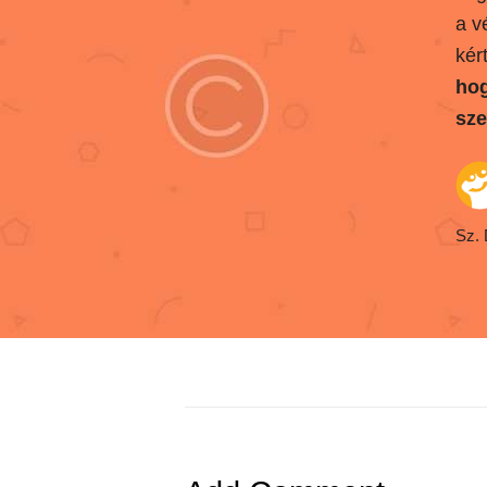
a v
kér
hog
sze
Sz.