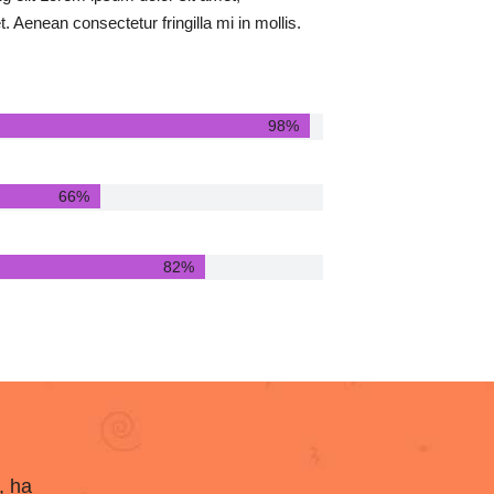
. Aenean consectetur fringilla mi in mollis.
98%
66%
82%
, ha