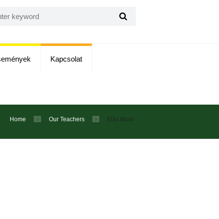
semények
Kapcsolat
Home
Our Teachers
Elza Moor