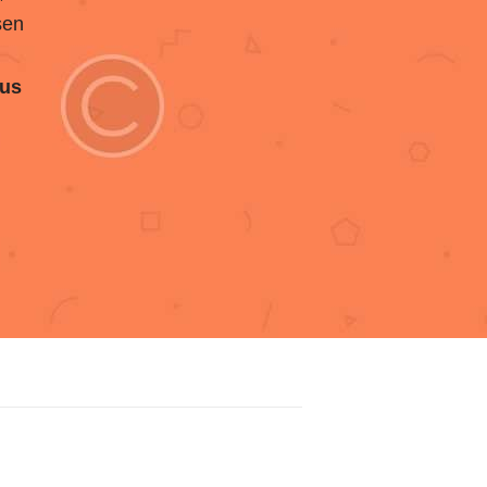
sen
zus