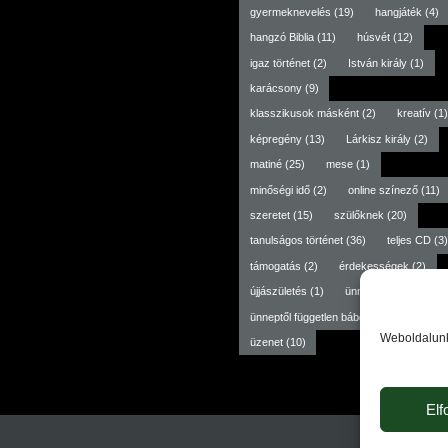
gyermeknevelés
(19)
hangjáték
(4)
hangzó Biblia
(11)
húsvét
(12)
igaz történet
(2)
István király
(1)
karácsony
(9)
klasszikusok másként
(2)
kreatív
(1)
képregény
(13)
Lárkisz király
(2)
matiné
(25)
mese
(1)
minőségi idő
(2)
online színező
(11)
szeretet
(15)
szülőknek
(20)
tanulságos történet
(36)
teljes CD
(3)
támogatás
(2)
érdekességek
(2)
újjászületés
(1)
ünneptől független
(3
ünneptől független bábdarab
(6)
Weboldalunk 
üzenet
(10)
El