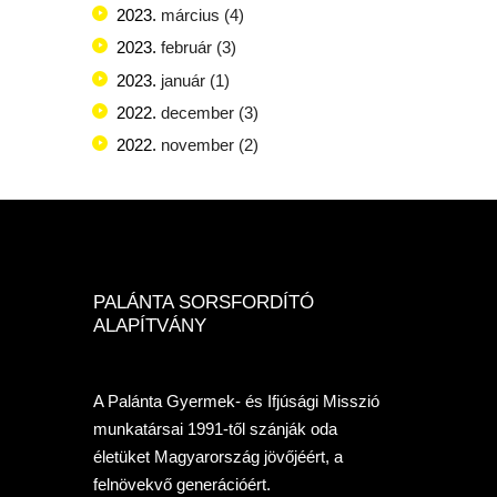
2023.
március
(4)
2023.
február
(3)
2023.
január
(1)
2022.
december
(3)
2022.
november
(2)
PALÁNTA SORSFORDÍTÓ
ALAPÍTVÁNY
A Palánta Gyermek- és Ifjúsági Misszió
munkatársai 1991-től szánják oda
életüket Magyarország jövőjéért, a
felnövekvő generációért.