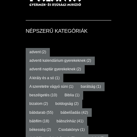
NÉPSZERŰ KATEGÓRIÁK
advent
(2)
adventi kalendárium gyerekeknek
(2)
adventi naptár gyerekeknek
(2)
A király és a só
(1)
A szeretetre vágyó süni
(1)
barátság
(1)
beszélgetés
(10)
Biblia
(1)
bizalom
(2)
boldogság
(2)
bábdarab
(55)
bábelőadás
(42)
bábfilm
(18)
bábszínház
(41)
békesség
(2)
Csodakönyv
(1)