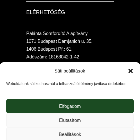
ELÉRHETŐSÉG
Palánta Sorsfordító Alapítvány
1071 Budapest Damjanich u. 35.
1406 Budapest Pf.: 61.
Adószám: 18168042-1-42
Telefon: +36 70-315-7958
Süti beállítások
Bankszámlaszám: 10400205-02010397-
00000000 (K&HBank)
Weboldalunk sütiket használ a felhasználói élmény javítása érdekében.
Elfogadom
Elutasítom
Beállítások
Palánta Sorsfordító Alapítvány © 2026. Minden jog