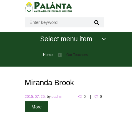
Select menu item
Home
Our Teachers
Miranda Brook
2015. 07. 25.
by
padmin
0
0
More