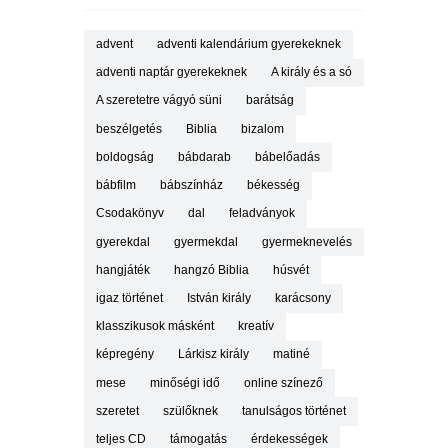
advent
adventi kalendárium gyerekeknek
adventi naptár gyerekeknek
A király és a só
A szeretetre vágyó süni
barátság
beszélgetés
Biblia
bizalom
boldogság
bábdarab
bábelőadás
bábfilm
bábszínház
békesség
Csodakönyv
dal
feladványok
gyerekdal
gyermekdal
gyermeknevelés
hangjáték
hangzó Biblia
húsvét
igaz történet
István király
karácsony
klasszikusok másként
kreatív
képregény
Lárkisz király
matiné
mese
minőségi idő
online színező
szeretet
szülőknek
tanulságos történet
teljes CD
támogatás
érdekességek