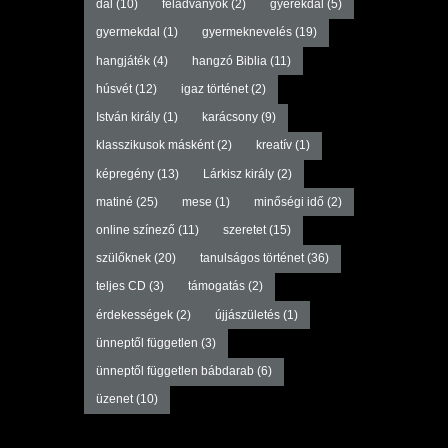
dal
(10)
feladványok
(2)
gyerekdal
(5)
gyermekdal
(1)
gyermeknevelés
(19)
hangjáték
(4)
hangzó Biblia
(11)
húsvét
(12)
igaz történet
(2)
István király
(1)
karácsony
(9)
klasszikusok másként
(2)
kreatív
(1)
képregény
(13)
Lárkisz király
(2)
matiné
(25)
mese
(1)
minőségi idő
(2)
online színező
(11)
szeretet
(15)
szülőknek
(20)
tanulságos történet
(36)
teljes CD
(3)
támogatás
(2)
érdekességek
(2)
újjászületés
(1)
ünneptől független
(3)
ünneptől független bábdarab
(6)
üzenet
(10)